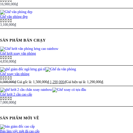
16,900,000
₫
0
out of 5
Ghế văn phòng đẹp
3,100,000
₫
0
out of 5
SẢN PHẨM BÁN CHẠY
Ghế lưới xoay văn phòng
4,850,000
₫
0
out of 5
Ghế xoay văn phòng
1,500,000
₫
Giá gốc là: 1,500,000₫.
1,290,000
₫
Giá hiện tại là: 1,290,000₫.
0
out of 5
Ghế lưới 2 cần cao cấp
7,000,000
₫
0
out of 5
SẢN PHẨM MỚI VỀ
Bàn làm việc mặt đá cao cấp