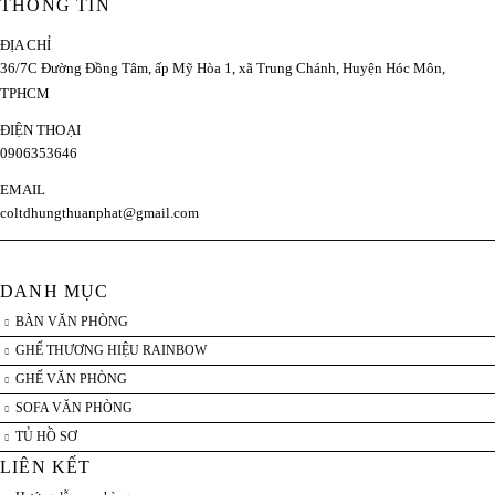
THÔNG TIN
ĐỊA CHỈ
36/7C Đường Đồng Tâm, ấp Mỹ Hòa 1, xã Trung Chánh, Huyện Hóc Môn,
TPHCM
ĐIỆN THOẠI
0906353646
EMAIL
coltdhungthuanphat@gmail.com
DANH MỤC
BÀN VĂN PHÒNG
GHẾ THƯƠNG HIỆU RAINBOW
GHẾ VĂN PHÒNG
SOFA VĂN PHÒNG
TỦ HỒ SƠ
LIÊN KẾT