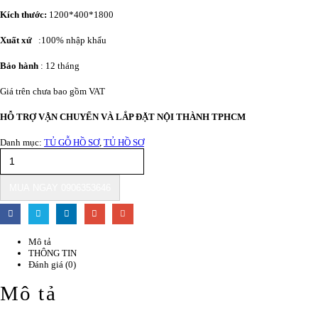
Kích thước:
1200*400*1800
Xuất xứ
:100% nhập khẩu
Bảo hành
: 12 tháng
Giá trên chưa bao gồm VAT
HỖ TRỢ VẬN CHUYỂN VÀ LẮP ĐẶT NỘI THÀNH TPHCM
Danh mục:
TỦ GỖ HỒ SƠ
,
TỦ HỒ SƠ
MUA NGAY 0906353646
Mô tả
THÔNG TIN
Đánh giá (0)
Mô tả