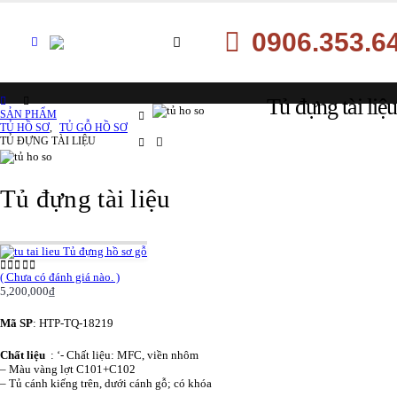
0906.353.6
Tủ đựng tài liệu
SẢN PHẨM
TỦ HỒ SƠ
,
TỦ GỖ HỒ SƠ
TỦ ĐỰNG TÀI LIỆU
Tủ đựng tài liệu
Tủ đựng hồ sơ gỗ
( Chưa có đánh giá nào. )
0
out of 5
5,200,000
₫
Mã SP
: HTP-TQ-18219
Chất liệu
: ‘- Chất liệu: MFC, viền nhôm
– Màu vàng lợt C101+C102
– Tủ cánh kiếng trên, dưới cánh gỗ; có khóa