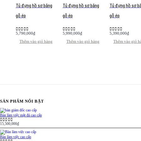
Tủ đựng hồ sơ bằng
Tủ đựng hồ sơ bằng
Tủ đựng hồ sơ b
gỗ ép
gỗ ép
gỗ ép
5,790,000
₫
5,990,000
₫
5,390,000
₫
0
out of 5
0
out of 5
0
out of 5
Thêm vào giỏ hàng
Thêm vào giỏ hàng
Thêm vào giỏ h
SẢN PHẨM NỔI BẬT
Bàn làm việc mặt đá cao cấp
15,500,000
₫
0
out of 5
Bàn làm việc cao cấp