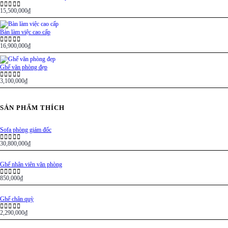
15,500,000
₫
0
out of 5
Bàn làm việc cao cấp
16,900,000
₫
0
out of 5
Ghế văn phòng đẹp
3,100,000
₫
0
out of 5
SẢN PHẨM THÍCH
Sofa phòng giám đốc
30,800,000
₫
0
out of 5
Ghế nhân viên văn phòng
850,000
₫
0
out of 5
Ghế chân quỳ
2,290,000
₫
0
out of 5