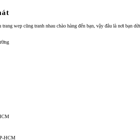
hát
hiều trang wep cũng tranh nhau chào hàng đến bạn, vậy đâu là nơi bạn 
rường
TPHCM
 TP-HCM