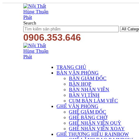
Search
0906.353.646
TRANG CHỦ
BÀN VĂN PHÒNG
BÀN GIÁM ĐỐC
BÀN HỌP
BÀN NHÂN VIÊN
BÀN VI TÍNH
CỤM BÀN LÀM VIỆC
GHẾ VĂN PHÒNG
GHẾ GIÁM ĐỐC
GHẾ BĂNG CHỜ
GHẾ NHÂN VIÊN QUỲ
GHẾ NHÂN VIÊN XOAY
GHẾ THƯƠNG HIỆU RAINBOW