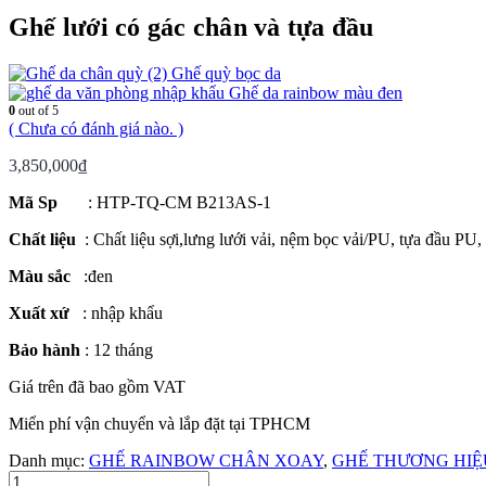
Ghế lưới có gác chân và tựa đầu
Ghế quỳ bọc da
Ghế da rainbow màu đen
0
out of 5
( Chưa có đánh giá nào. )
3,850,000
₫
Mã Sp
: HTP-TQ-CM B213AS-1
Chất liệu
: Chất liệu sợi,lưng lưới vải, nệm bọc vải/PU, tựa đầu P
Màu sắc
:đen
Xuất xứ
: nhập khẩu
Bảo hành
: 12 tháng
Giá trên đã bao gồm VAT
Miển phí vận chuyển và lắp đặt tại TPHCM
Danh mục:
GHẾ RAINBOW CHÂN XOAY
,
GHẾ THƯƠNG HIỆ