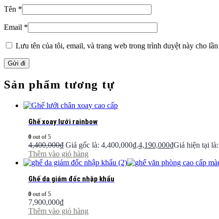
Tên
*
Email
*
Lưu tên của tôi, email, và trang web trong trình duyệt này cho lần 
Sản phẩm tương tự
Ghế xoay lưới rainbow
0
out of 5
4,400,000
₫
Giá gốc là: 4,400,000₫.
4,190,000
₫
Giá hiện tại là
Thêm vào giỏ hàng
Ghế da giám đốc nhập khẩu
0
out of 5
7,900,000
₫
Thêm vào giỏ hàng