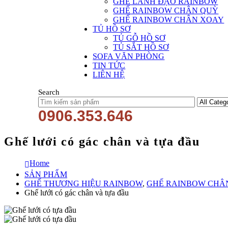
GHẾ LÃNH ĐẠO RAINBOW
GHẾ RAINBOW CHÂN QUỲ
GHẾ RAINBOW CHÂN XOAY
TỦ HỒ SƠ
TỦ GỖ HỒ SƠ
TỦ SẮT HỒ SƠ
SOFA VĂN PHÒNG
TIN TỨC
LIÊN HỆ
Search
0906.353.646
Ghế lưới có gác chân và tựa đầu
Home
SẢN PHẨM
GHẾ THƯƠNG HIỆU RAINBOW
,
GHẾ RAINBOW CHÂ
Ghế lưới có gác chân và tựa đầu