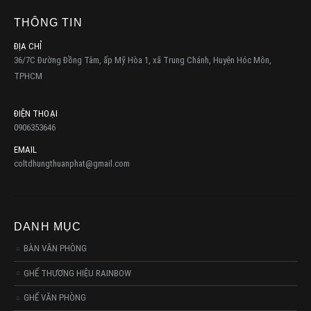
THÔNG TIN
ĐỊA CHỈ
36/7C Đường Đồng Tâm, ấp Mỹ Hòa 1, xã Trung Chánh, Huyện Hóc Môn,
TPHCM
ĐIỆN THOẠI
0906353646
EMAIL
coltdhungthuanphat@gmail.com
DANH MỤC
BÀN VĂN PHÒNG
GHẾ THƯƠNG HIỆU RAINBOW
GHẾ VĂN PHÒNG