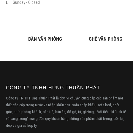
Sunday - Closed
BÀN VĂN PHÒNG
GHẾ VĂN PHÒNG
CÔNG TY TNHH HÙNG THUẬN PHÁT
Công ty TNHH Hùng Thuận Phát là đơn vị chuyên cung cấp các sản phẩm nội
thất cáo cấp trong nước và nhập khẩu như: sofa nhập khẩu, sofa bed, sofa
góc, sofa phòng khách, bàn trà, bàn ăn, đồ gỗ, tủ, giường,…Với tiêu chí “tinh tế
và sang trọng” mang đến quý khách hàng những sản phẩm chất lượng, bền bỉ,
đẹp và giá cả hợp lý.