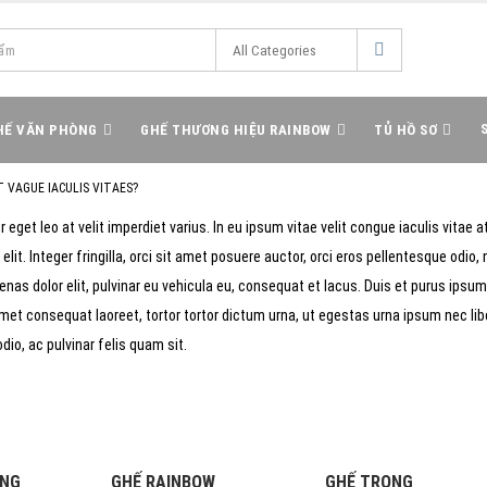
HẾ VĂN PHÒNG
GHẾ THƯƠNG HIỆU RAINBOW
TỦ HỒ SƠ
T VAGUE IACULIS VITAES?
 eget leo at velit imperdiet varius. In eu ipsum vitae velit congue iaculis vitae 
lit. Integer fringilla, orci sit amet posuere auctor, orci eros pellentesque odi
as dolor elit, pulvinar eu vehicula eu, consequat et lacus. Duis et purus ipsum. 
t consequat laoreet, tortor tortor dictum urna, ut egestas urna ipsum nec libe
odio, ac pulvinar felis quam sit.
ÒNG
GHẾ RAINBOW
GHẾ TRONG