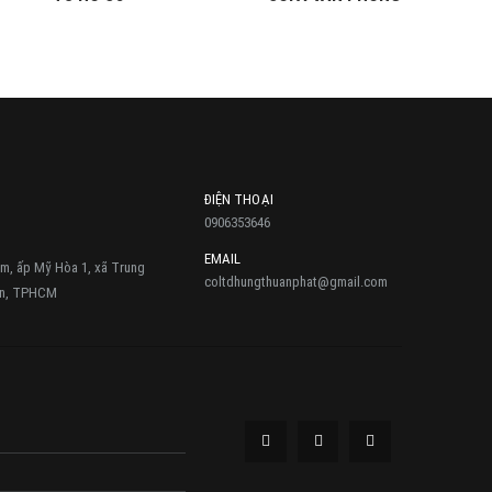
ĐIỆN THOẠI
0906353646
EMAIL
m, ấp Mỹ Hòa 1, xã Trung
coltdhungthuanphat@gmail.com
ôn, TPHCM