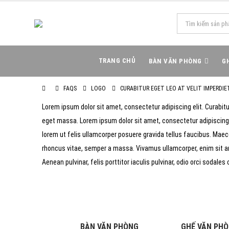
TRANG CHỦ
BÀN VĂN PHÒNG
G
FAQS
LOGO
CURABITUR EGET LEO AT VELIT IMPERDIE
Lorem ipsum dolor sit amet, consectetur adipiscing elit. Curabitur
eget massa. Lorem ipsum dolor sit amet, consectetur adipiscing e
lorem ut felis ullamcorper posuere gravida tellus faucibus. Maecen
rhoncus vitae, semper a massa. Vivamus ullamcorper, enim sit ame
Aenean pulvinar, felis porttitor iaculis pulvinar, odio orci sodales 
BÀN VĂN PHÒNG
GHẾ VĂN PH