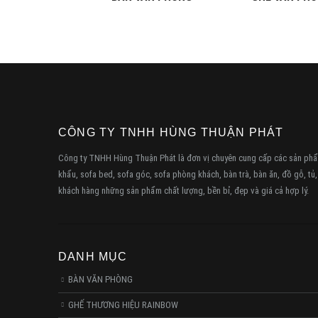
CÔNG TY TNHH HÙNG THUẬN PHÁT
Công ty TNHH Hùng Thuận Phát là đơn vị chuyên cung cấp các sản phẩm
khẩu, sofa bed, sofa góc, sofa phòng khách, bàn trà, bàn ăn, đồ gỗ, tủ
khách hàng những sản phẩm chất lượng, bền bỉ, đẹp và giá cả hợp lý.
DANH MỤC
BÀN VĂN PHÒNG
GHẾ THƯƠNG HIỆU RAINBOW