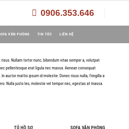
0906.353.646
SOFA VĂN PHÒNG
TIN TỨC
LIÊN HỆ
at risus. Nullam tortor nunc, bibendum vitae semper a, volutpat
o, nec pellentesque erat ligula nec massa. Aenean consequat
In auctor mattis ipsum id molestie. Donec risus nulla, fringilla a
ro. Nulla justo leo, molestie vel tempor nec, egestas at massa.
TỦ HỒ SƠ
SOFA VĂN PHÒNG