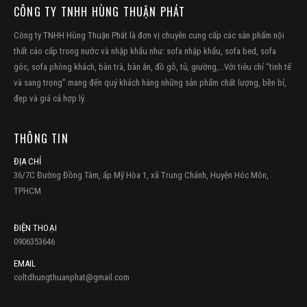
CÔNG TY TNHH HÙNG THUẬN PHÁT
Công ty TNHH Hùng Thuận Phát là đơn vị chuyên cung cấp các sản phẩm nội
thất cáo cấp trong nước và nhập khẩu như: sofa nhập khẩu, sofa bed, sofa
góc, sofa phòng khách, bàn trà, bàn ăn, đồ gỗ, tủ, giường,…Với tiêu chí “tinh tế
và sang trọng” mang đến quý khách hàng những sản phẩm chất lượng, bền bỉ,
đẹp và giá cả hợp lý.
THÔNG TIN
ĐỊA CHỈ
36/7C Đường Đồng Tâm, ấp Mỹ Hòa 1, xã Trung Chánh, Huyện Hóc Môn,
TPHCM
ĐIỆN THOẠI
0906353646
EMAIL
coltdhungthuanphat@gmail.com