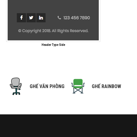
Header Type Side
NG
GHẾ VĂN PHÒNG
GHẾ RAINBOW