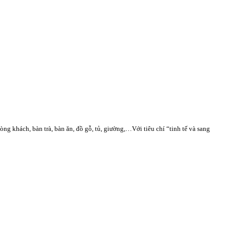
g khách, bàn trà, bàn ăn, đồ gỗ, tủ, giường,…Với tiêu chí “tinh tế và sang