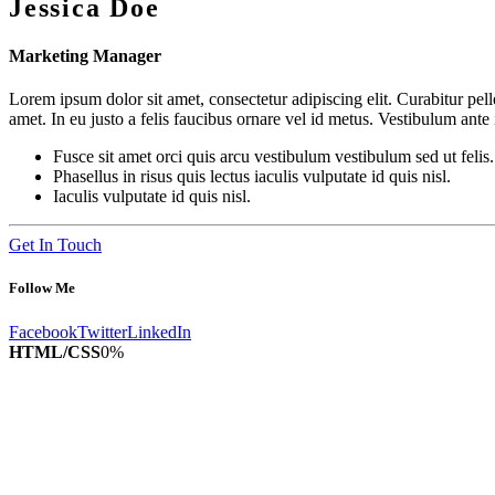
Jessica Doe
Marketing Manager
Lorem ipsum dolor sit amet, consectetur adipiscing elit. Curabitur pe
amet. In eu justo a felis faucibus ornare vel id metus. Vestibulum ante
Fusce sit amet orci quis arcu vestibulum vestibulum sed ut felis.
Phasellus in risus quis lectus iaculis vulputate id quis nisl.
Iaculis vulputate id quis nisl.
Get In Touch
Follow Me
Facebook
Twitter
LinkedIn
HTML/CSS
0
%