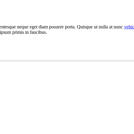
llentesque neque eget diam posuere porta. Quisque ut nulla at nunc
vehi
 ipsum primis in faucibus.