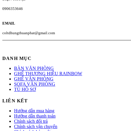
0906353646
EMAIL
coltdhungthuanphat@gmail.com
DANH MỤC
BÀN VĂN PHÒNG
GHẾ THƯƠNG HIỆU RAINBOW
GHẾ VĂN PHÒNG
SOFA VĂN PHÒNG
TỦ HỒ SƠ
LIÊN KẾT
Hướng dẫn mua hàng
Hướng dẫn thanh toán
Chính sách đổi trả
Chính sách vận chuyển