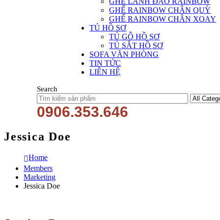
GHẾ LÃNH ĐẠO RAINBOW
GHẾ RAINBOW CHÂN QUỲ
GHẾ RAINBOW CHÂN XOAY
TỦ HỒ SƠ
TỦ GỖ HỒ SƠ
TỦ SẮT HỒ SƠ
SOFA VĂN PHÒNG
TIN TỨC
LIÊN HỆ
Search
0906.353.646
Jessica Doe
Home
Members
Marketing
Jessica Doe