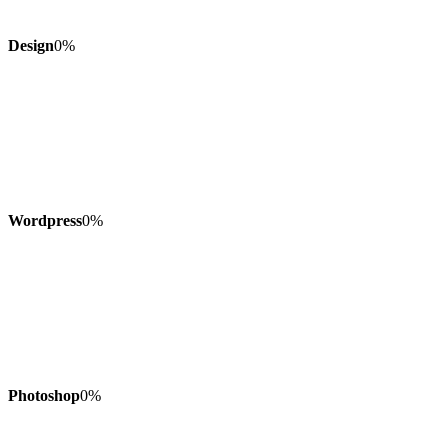
Design
0
%
Wordpress
0
%
Photoshop
0
%