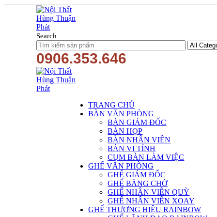
Search
0906.353.646
TRANG CHỦ
BÀN VĂN PHÒNG
BÀN GIÁM ĐỐC
BÀN HỌP
BÀN NHÂN VIÊN
BÀN VI TÍNH
CỤM BÀN LÀM VIỆC
GHẾ VĂN PHÒNG
GHẾ GIÁM ĐỐC
GHẾ BĂNG CHỜ
GHẾ NHÂN VIÊN QUỲ
GHẾ NHÂN VIÊN XOAY
GHẾ THƯƠNG HIỆU RAINBOW