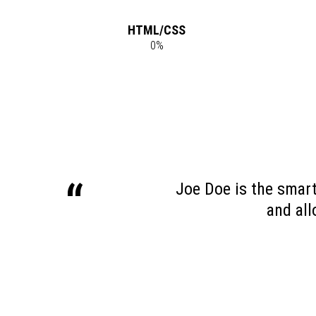
HTML/CSS
0
%
Joe Doe is the smart
and al