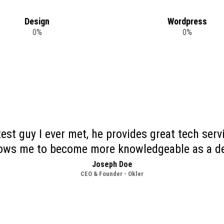
Design
Wordpress
0
%
0
%
est guy I ever met, he provides great tech serv
lows me to become more knowledgeable as a de
Joseph Doe
CEO & Founder - Okler