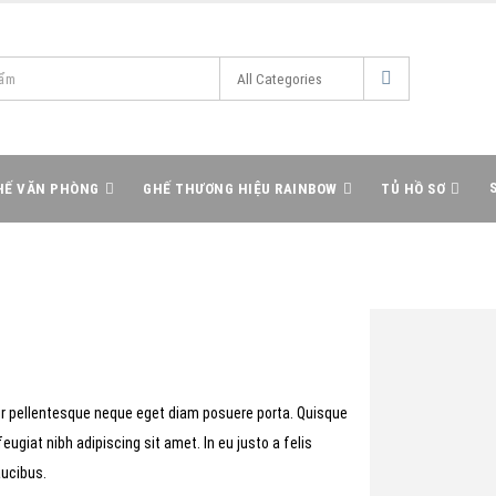
HẾ VĂN PHÒNG
GHẾ THƯƠNG HIỆU RAINBOW
TỦ HỒ SƠ
tur pellentesque neque eget diam posuere porta. Quisque
 feugiat nibh adipiscing sit amet. In eu justo a felis
aucibus.