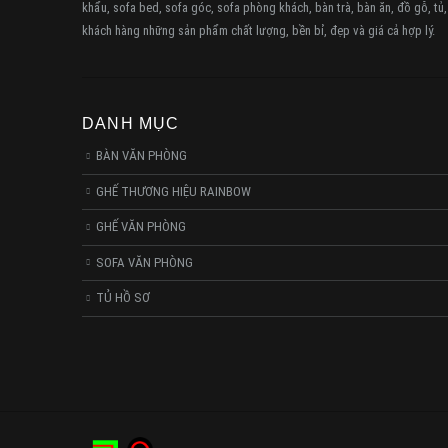
khẩu, sofa bed, sofa góc, sofa phòng khách, bàn trà, bàn ăn, đồ gỗ, tủ
khách hàng những sản phẩm chất lượng, bền bỉ, đẹp và giá cả hợp lý.
DANH MỤC
BÀN VĂN PHÒNG
GHẾ THƯƠNG HIỆU RAINBOW
GHẾ VĂN PHÒNG
SOFA VĂN PHÒNG
TỦ HỒ SƠ