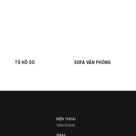
TỦ HỒ SƠ
SOFA VĂN PHÒNG
ĐIỆN THOẠI
0906353646
EMAIL