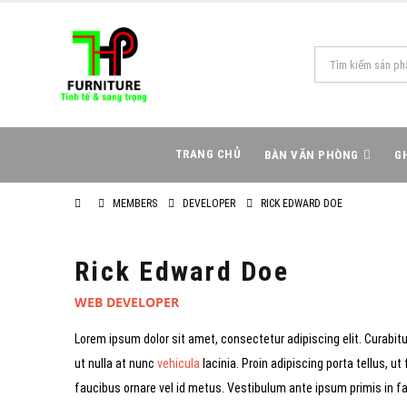
TRANG CHỦ
BÀN VĂN PHÒNG
G
MEMBERS
DEVELOPER
RICK EDWARD DOE
Rick Edward Doe
WEB DEVELOPER
Lorem ipsum dolor sit amet, consectetur adipiscing elit. Curabi
ut nulla at nunc
vehicula
lacinia. Proin adipiscing porta tellus, ut
faucibus ornare vel id metus. Vestibulum ante ipsum primis in f