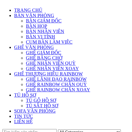
TRANG CHỦ
BÀN VĂN PHÒNG
BÀN GIÁM ĐỐC
BÀN HỌP
BÀN NHÂN VIÊN
BÀN VI TÍNH
CỤM BÀN LÀM VIỆC
GHẾ VĂN PHÒNG
GHẾ GIÁM ĐỐC
GHẾ BĂNG CHỜ
GHẾ NHÂN VIÊN QUỲ
GHẾ NHÂN VIÊN XOAY
GHẾ THƯƠNG HIỆU RAINBOW
GHẾ LÃNH ĐẠO RAINBOW
GHẾ RAINBOW CHÂN QUỲ
GHẾ RAINBOW CHÂN XOAY
TỦ HỒ SƠ
TỦ GỖ HỒ SƠ
TỦ SẮT HỒ SƠ
SOFA VĂN PHÒNG
TIN TỨC
LIÊN HỆ