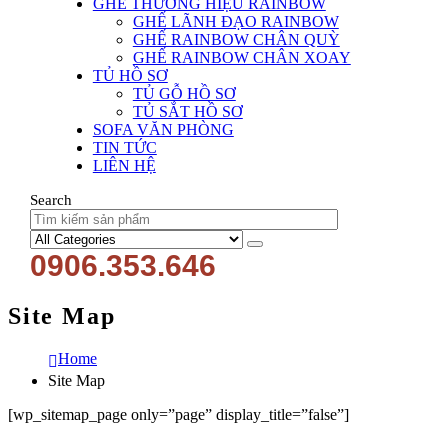
GHẾ THƯƠNG HIỆU RAINBOW
GHẾ LÃNH ĐẠO RAINBOW
GHẾ RAINBOW CHÂN QUỲ
GHẾ RAINBOW CHÂN XOAY
TỦ HỒ SƠ
TỦ GỖ HỒ SƠ
TỦ SẮT HỒ SƠ
SOFA VĂN PHÒNG
TIN TỨC
LIÊN HỆ
Search
0906.353.646
Site Map
Home
Site Map
[wp_sitemap_page only=”page” display_title=”false”]