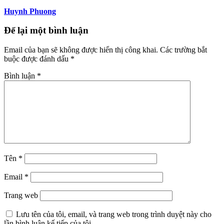
Huynh Phuong
Để lại một bình luận
Email của bạn sẽ không được hiển thị công khai.
Các trường bắt
buộc được đánh dấu
*
Bình luận
*
Tên
*
Email
*
Trang web
Lưu tên của tôi, email, và trang web trong trình duyệt này cho
lần bình luận kế tiếp của tôi.