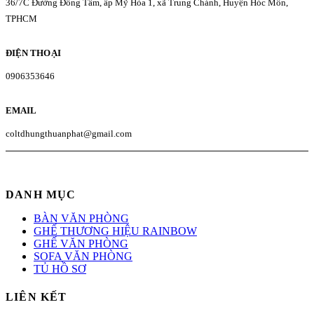
36/7C Đường Đồng Tâm, ấp Mỹ Hòa 1, xã Trung Chánh, Huyện Hóc Môn,
TPHCM
ĐIỆN THOẠI
0906353646
EMAIL
coltdhungthuanphat@gmail.com
DANH MỤC
BÀN VĂN PHÒNG
GHẾ THƯƠNG HIỆU RAINBOW
GHẾ VĂN PHÒNG
SOFA VĂN PHÒNG
TỦ HỒ SƠ
LIÊN KẾT