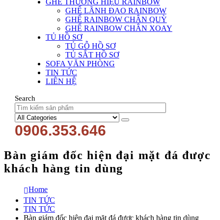
GHẾ THƯƠNG HIỆU RAINBOW
GHẾ LÃNH ĐẠO RAINBOW
GHẾ RAINBOW CHÂN QUỲ
GHẾ RAINBOW CHÂN XOAY
TỦ HỒ SƠ
TỦ GỖ HỒ SƠ
TỦ SẮT HỒ SƠ
SOFA VĂN PHÒNG
TIN TỨC
LIÊN HỆ
Search
0906.353.646
Bàn giám đốc hiện đại mặt đá được
khách hàng tin dùng
Home
TIN TỨC
TIN TỨC
Bàn giám đốc hiện đại mặt đá được khách hàng tin dùng