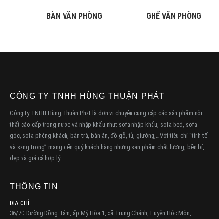
BÀN VĂN PHÒNG
GHẾ VĂN PHÒNG
CÔNG TY TNHH HÙNG THUẬN PHÁT
Công ty TNHH Hùng Thuận Phát là đơn vị chuyên cung cấp các sản phẩm nội
thất cáo cấp trong nước và nhập khẩu như: sofa nhập khẩu, sofa bed, sofa
góc, sofa phòng khách, bàn trà, bàn ăn, đồ gỗ, tủ, giường,…Với tiêu chí “tinh tế
và sang trọng” mang đến quý khách hàng những sản phẩm chất lượng, bền bỉ,
đẹp và giá cả hợp lý.
THÔNG TIN
ĐỊA CHỈ
36/7C Đường Đồng Tâm, ấp Mỹ Hòa 1, xã Trung Chánh, Huyện Hóc Môn,