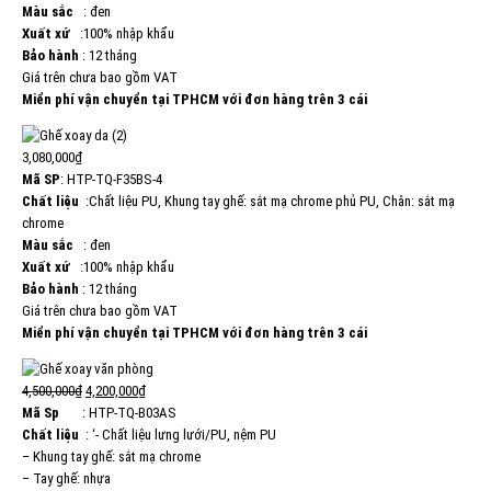
Màu sắc
: đen
Xuất xứ
:100% nhập khẩu
Bảo hành
: 12 tháng
Giá trên chưa bao gồm VAT
Miển phí vận chuyển tại TPHCM với đơn hàng trên 3 cái
3,080,000₫
Mã SP
: HTP-TQ-F35BS-4
Chất liệu
:Chất liệu PU, Khung tay ghế: sắt mạ chrome phủ PU, Chân: sắt mạ
chrome
Màu sắc
: đen
Xuất xứ
:100% nhập khẩu
Bảo hành
: 12 tháng
Giá trên chưa bao gồm VAT
Miển phí vận chuyển tại TPHCM với đơn hàng trên 3 cái
4,500,000₫
4,200,000₫
Mã Sp
: HTP-TQ-B03AS
Chất liệu
: ‘- Chất liệu lưng lưới/PU, nệm PU
– Khung tay ghế: sắt mạ chrome
– Tay ghế: nhựa