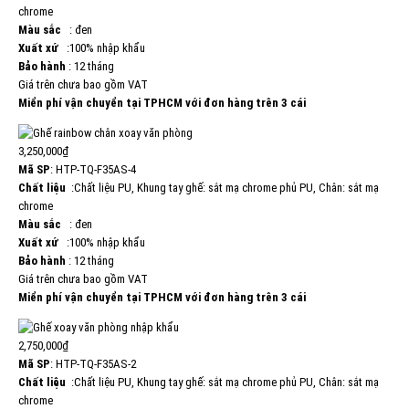
chrome
Màu sắc
: đen
Xuất xứ
:100% nhập khẩu
Bảo hành
: 12 tháng
Giá trên chưa bao gồm VAT
Miển phí vận chuyển tại TPHCM với đơn hàng trên 3 cái
3,250,000₫
Mã SP
: HTP-TQ-F35AS-4
Chất liệu
:Chất liệu PU, Khung tay ghế: sắt mạ chrome phủ PU, Chân: sắt mạ
chrome
Màu sắc
: đen
Xuất xứ
:100% nhập khẩu
Bảo hành
: 12 tháng
Giá trên chưa bao gồm VAT
Miển phí vận chuyển tại TPHCM với đơn hàng trên 3 cái
2,750,000₫
Mã SP
: HTP-TQ-F35AS-2
Chất liệu
:Chất liệu PU, Khung tay ghế: sắt mạ chrome phủ PU, Chân: sắt mạ
chrome