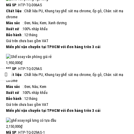
Mã SP
: HTP-TQ-D06AS
Chất liệu
:Chất liệu PU, Khung tay ghế: sắt mạ chrome, ốp gỗ, Chân: sắt mạ
chrome
Màu sắc
: Đen; Nâu; Kem; Xanh dương
Xuất xứ
:100% nhập khẩu
Bảo hành
: 12 tháng
Giá trên chưa bao gồm VAT
Miển phí vận chuyển tại TPHCM với đơn hàng trên 3 cái
1,950,000₫
Mã SP
: HTP-TQ-D29AS
Chất liệu
:Chất liệu PU, Khung tay ghế: sắt mạ chrome, ốp gỗ, Chân: sắt mạ
chrome
Màu sắc
: Đen; Nâu; Kem
Xuất xứ
:100% nhập khẩu
Bảo hành
: 12 tháng
Giá trên chưa bao gồm VAT
Miển phí vận chuyển tại TPHCM với đơn hàng trên 3 cái
2,150,000₫
Mã SP
: HTP-TQ-D29AS-1