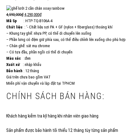
4,590,000₫
4,290,000₫
Mã Sp
: HTP-TQ-B106A-4
Chất liệu
: ‘- Chất liệu sợi PA + GF (nylon + fiberglass) thoáng khí
– Khung tay ghế: nhựa PP, có thể di chuyển lên xuống
– Phần lưng có đệm giữ phía sau, có thể điều chỉnh lên xuống cho phù hợp
– Chân ghế: sắt mạ chrome
– Có tựa đầu, phần ngồi có thể di chuyển
Màu sắc
:đen
Xuất xứ
: nhập khẩu
Bảo hành
: 12 tháng
Giá trên chưa bao gồm VAT
Miển phí vận chuyển và lắp đặt tại TPHCM
CHÍNH SÁCH BÁN HÀNG:
Khách hàng kiễm tra kỹ hàng khi nhân viên giao hàng
Sản phẩm được bảo hành tối thiểu 12 tháng tùy từng sản phẩm