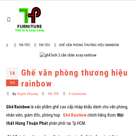
TIN TỨC
TIN TỨC
GHẾ VĂN PHÒNG THƯƠNG HIỆU RAINBOW
Ghế văn phòng thương hiệu
14
rainbow
Th8
By
Huynh Phuong
TIN TỨC
0 Comments
Ghế Rainbow
là sản phầm ghế cao cấp nhập khẩu dành cho văn phòng,
nhân viên, giám đốc, phòng họp.
Ghế Rainbow
chính hãng được
Nội
thất Hùng Thuận Phát
phân phối tại Tp.HCM.