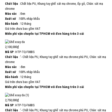
Chất liệu
:Chất liệu PU, Khung tay ghế: sắt mạ chrome, ốp gỗ, Chân: sắt mạ
chrome
Màu sắc
: Đen
Xuất xứ
:100% nhập khẩu
Bảo hành
: 12 tháng
Giá trên chưa bao gồm VAT
Miển phí vận chuyển tại TPHCM với đơn hàng trên 3 cái
2,100,000₫
Mã SP
: HTP-TQ-F08BS
Chất liệu
:’- Chất liệu PU, Khung tay ghế: sắt mạ chrome phủ PU, Chân: sắt mạ
chrome
Màu sắc
: đen
Xuất xứ
:100% nhập khẩu
Bảo hành
: 12 tháng
Giá trên chưa bao gồm VAT
Miển phí vận chuyển tại TPHCM với đơn hàng trên 3 cái
2,750,000₫
Mã SP
: HTP-TQ-F68BS
Chất liệu
:’- Chất liệu PU, Khung tay ghế: sắt mạ chrome phủ PU, Chân: sắt mạ