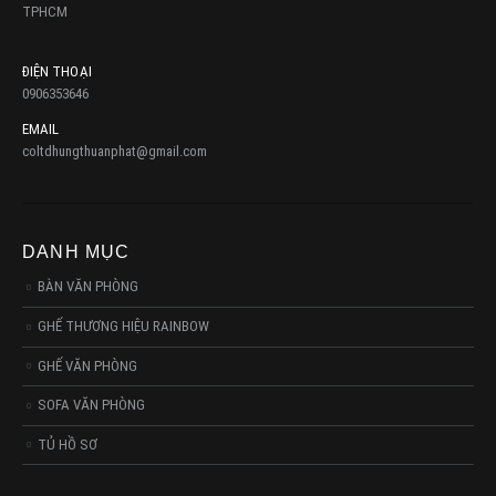
TPHCM
ĐIỆN THOẠI
0906353646
EMAIL
coltdhungthuanphat@gmail.com
DANH MỤC
BÀN VĂN PHÒNG
GHẾ THƯƠNG HIỆU RAINBOW
GHẾ VĂN PHÒNG
SOFA VĂN PHÒNG
TỦ HỒ SƠ