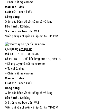
– Chân: sắt mạ chrome
Màu sắc
:đen
Xuất xứ
: nhập khẩu
Công dụng:
Giảm các bệnh về cột sống cổ và lưng.
Bảo hành
: 12 tháng
Giá trên chưa bao gồm VAT
Miển phí vận chuyển và lắp đặt tại TPHCM
4,500,000₫
4,200,000₫
Mã Sp
: HTP-TQ-B03AS
Chất liệu
: ‘- Chất liệu lưng lưới/PU, nệm PU
– Khung tay ghế: sắt mạ chrome
– Tay ghế: nhựa
– Chân: sắt mạ chrome
Màu sắc
:đen
Xuất xứ
: nhập khẩu
Công dụng:
Giảm các bệnh về cột sống cổ và lưng.
Bảo hành
: 12 tháng
Giá trên chưa bao gồm VAT
Miển phí vận chuyển và lắp đặt tại TPHCM