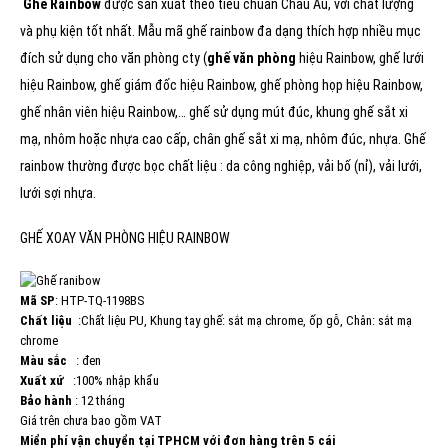
Ghế Rainbow
được sản xuất theo tiêu chuẩn Châu Âu, với chất lượng
và phụ kiện tốt nhất. Mẫu mã ghế rainbow đa dạng thích hợp nhiều mục
đích sử dụng cho văn phòng cty (
ghế văn phòng
hiệu Rainbow, ghế lưới
hiệu Rainbow, ghế giám đốc hiệu Rainbow, ghế phòng họp hiệu Rainbow,
ghế nhân viên hiệu Rainbow,… ghế sử dụng mút đúc, khung ghế sắt xi
mạ, nhôm hoặc nhựa cao cấp, chân ghế sắt xi mạ, nhôm đúc, nhựa. Ghế
rainbow thường được bọc chất liệu : da công nghiệp, vải bố (nỉ), vải lưới,
lưới sợi nhựa.
GHẾ XOAY VĂN PHÒNG HIỆU RAINBOW
Mã SP
: HTP-TQ-1198BS
Chất liệu
:Chất liệu PU, Khung tay ghế: sắt mạ chrome, ốp gỗ, Chân: sắt mạ
chrome
Màu sắc
: đen
Xuất xứ
:100% nhập khẩu
Bảo hành
: 12 tháng
Giá trên chưa bao gồm VAT
Miển phí vận chuyển tại TPHCM với đơn hàng trên 5 cái