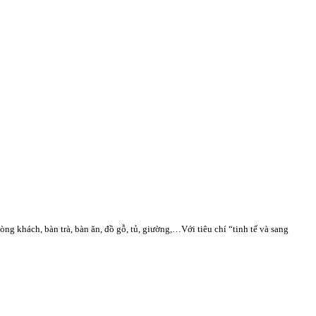
g khách, bàn trà, bàn ăn, đồ gỗ, tủ, giường,…Với tiêu chí “tinh tế và sang