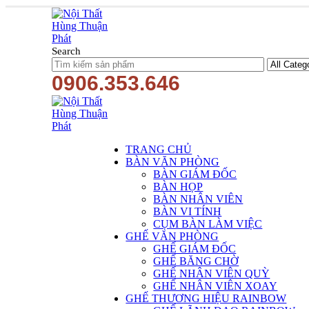
Search
0906.353.646
TRANG CHỦ
BÀN VĂN PHÒNG
BÀN GIÁM ĐỐC
BÀN HỌP
BÀN NHÂN VIÊN
BÀN VI TÍNH
CỤM BÀN LÀM VIỆC
GHẾ VĂN PHÒNG
GHẾ GIÁM ĐỐC
GHẾ BĂNG CHỜ
GHẾ NHÂN VIÊN QUỲ
GHẾ NHÂN VIÊN XOAY
GHẾ THƯƠNG HIỆU RAINBOW