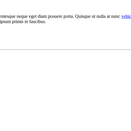
llentesque neque eget diam posuere porta. Quisque ut nulla at nunc
vehi
 ipsum primis in faucibus.