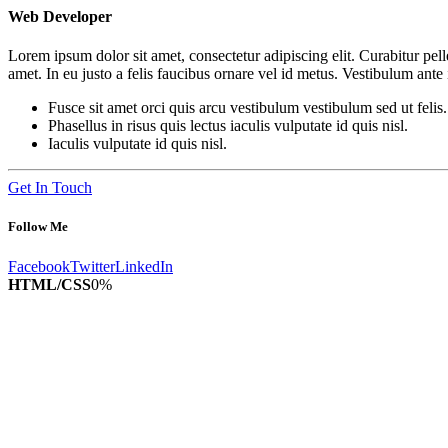
Web Developer
Lorem ipsum dolor sit amet, consectetur adipiscing elit. Curabitur pe
amet. In eu justo a felis faucibus ornare vel id metus. Vestibulum ante
Fusce sit amet orci quis arcu vestibulum vestibulum sed ut felis.
Phasellus in risus quis lectus iaculis vulputate id quis nisl.
Iaculis vulputate id quis nisl.
Get In Touch
Follow Me
Facebook
Twitter
LinkedIn
HTML/CSS
0
%