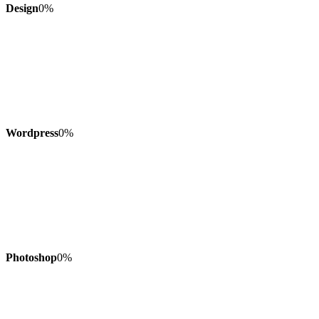
Design
0
%
Wordpress
0
%
Photoshop
0
%