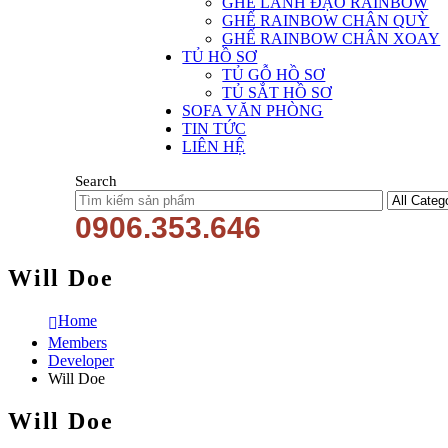
GHẾ LÃNH ĐẠO RAINBOW
GHẾ RAINBOW CHÂN QUỲ
GHẾ RAINBOW CHÂN XOAY
TỦ HỒ SƠ
TỦ GỖ HỒ SƠ
TỦ SẮT HỒ SƠ
SOFA VĂN PHÒNG
TIN TỨC
LIÊN HỆ
Search
0906.353.646
Will Doe
Home
Members
Developer
Will Doe
Will Doe