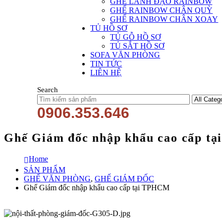
GHẾ LÃNH ĐẠO RAINBOW
GHẾ RAINBOW CHÂN QUỲ
GHẾ RAINBOW CHÂN XOAY
TỦ HỒ SƠ
TỦ GỖ HỒ SƠ
TỦ SẮT HỒ SƠ
SOFA VĂN PHÒNG
TIN TỨC
LIÊN HỆ
Search
0906.353.646
Ghế Giám đốc nhập khẩu cao cấp t
Home
SẢN PHẨM
GHẾ VĂN PHÒNG
,
GHẾ GIÁM ĐỐC
Ghế Giám đốc nhập khẩu cao cấp tại TPHCM