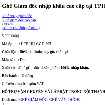
Ghế Giám đốc nhập khẩu cao cấp tại T
Ghế xoay giám đốc
Ghế giám đốc cao cấp
0
out of 5
( Chưa có đánh giá nào. )
5,990,000
₫
Mã Sp
: HTP-HH-GGD 305
Chất liệu
:
50% da thuộc, tay gỗ, chân gỗ
Màu sắc
: Đen
Xuất xứ
:Ghế giám đốc là
sản phẩm 100% nhập khẩu.
Bảo hành
: 12 tháng
Giá trên chưa bao gồm VAT
HỖ TRỢ VẬN CHUYỂN VÀ LẮP ĐẶT TRONG NỘI THÀN
Danh mục:
GHẾ GIÁM ĐỐC
,
GHẾ VĂN PHÒNG