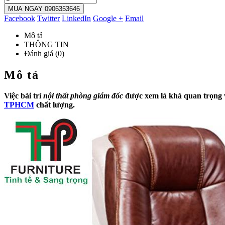
MUA NGAY 0906353646
Facebook
Twitter
LinkedIn
Google +
Email
Mô tả
THÔNG TIN
Đánh giá (0)
Mô tả
Việc bài trí
nội thất phòng giám đốc
được xem là khá quan trọng v
TPHCM
chất lượng.