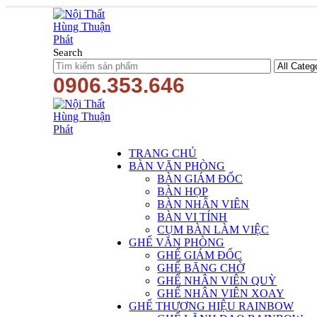
Search
0906.353.646
TRANG CHỦ
BÀN VĂN PHÒNG
BÀN GIÁM ĐỐC
BÀN HỌP
BÀN NHÂN VIÊN
BÀN VI TÍNH
CỤM BÀN LÀM VIỆC
GHẾ VĂN PHÒNG
GHẾ GIÁM ĐỐC
GHẾ BĂNG CHỜ
GHẾ NHÂN VIÊN QUỲ
GHẾ NHÂN VIÊN XOAY
GHẾ THƯƠNG HIỆU RAINBOW