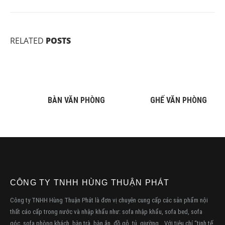
RELATED
POSTS
BÀN VĂN PHÒNG
GHẾ VĂN PHÒNG
CÔNG TY TNHH HÙNG THUẬN PHÁT
Công ty TNHH Hùng Thuận Phát là đơn vị chuyên cung cấp các sản phẩm nội
thất cáo cấp trong nước và nhập khẩu như: sofa nhập khẩu, sofa bed, sofa
góc, sofa phòng khách, bàn trà, bàn ăn, đồ gỗ, tủ, giường,…Với tiêu chí “tinh tế