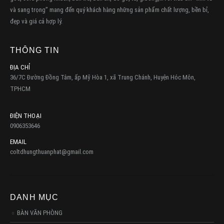
và sang trọng” mang đến quý khách hàng những sản phẩm chất lượng, bền bỉ,
đẹp và giá cả hợp lý.
THÔNG TIN
ĐỊA CHỈ
36/7C Đường Đồng Tâm, ấp Mỹ Hòa 1, xã Trung Chánh, Huyện Hóc Môn,
TPHCM
ĐIỆN THOẠI
0906353646
EMAIL
coltdhungthuanphat@gmail.com
DANH MỤC
BÀN VĂN PHÒNG