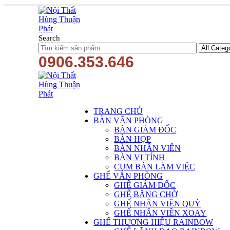
Search
0906.353.646
TRANG CHỦ
BÀN VĂN PHÒNG
BÀN GIÁM ĐỐC
BÀN HỌP
BÀN NHÂN VIÊN
BÀN VI TÍNH
CỤM BÀN LÀM VIỆC
GHẾ VĂN PHÒNG
GHẾ GIÁM ĐỐC
GHẾ BĂNG CHỜ
GHẾ NHÂN VIÊN QUỲ
GHẾ NHÂN VIÊN XOAY
GHẾ THƯƠNG HIỆU RAINBOW