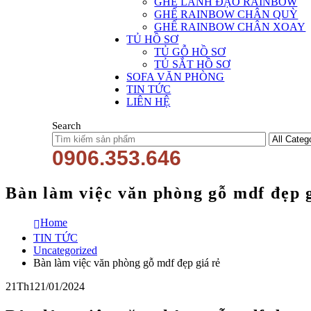
GHẾ LÃNH ĐẠO RAINBOW
GHẾ RAINBOW CHÂN QUỲ
GHẾ RAINBOW CHÂN XOAY
TỦ HỒ SƠ
TỦ GỖ HỒ SƠ
TỦ SẮT HỒ SƠ
SOFA VĂN PHÒNG
TIN TỨC
LIÊN HỆ
Search
0906.353.646
Bàn làm việc văn phòng gỗ mdf đẹp g
Home
TIN TỨC
Uncategorized
Bàn làm việc văn phòng gỗ mdf đẹp giá rẻ
21
Th1
21/01/2024