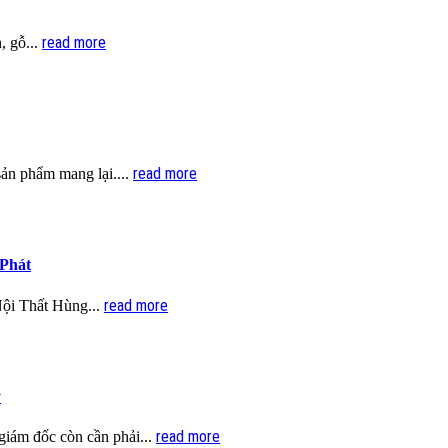
read more
, gỗ...
read more
sản phẩm mang lại....
 Phát
read more
Nội Thất Hùng...
ý
read more
giám đốc còn cần phải...