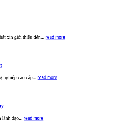
read more
t xin giới thiệu đến...
t
read more
g nghiệp cao cấp...
ay
read more
a lãnh đạo...