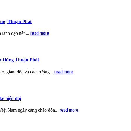
Hùng Thuận Phát
read more
a lãnh đạo nên...
ất Hùng Thuận Phát
read more
o, giám đốc và các trưởng...
kế hiện đại
read more
 Việt Nam ngày càng chào đón...