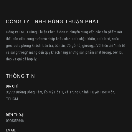
CÔNG TY TNHH HÙNG THUẬN PHÁT
Công ty TNHH Hùng Thuận Phát là đơn vị chuyên cung cấp các sản phẩm nội
thất cáo cấp trong nước và nhập khẩu như: sofa nhập khẩu, sofa bed, sofa
góc, sofa phòng khách, bàn trà, bàn ăn, đồ gỗ, tủ, giường,…Với tiêu chí “tinh tế
và sang trọng” mang đến quý khách hàng những sản phẩm chất lượng, bền bỉ,
đẹp và giá cả hợp lý.
THÔNG TIN
ĐỊA CHỈ
36/7C Đường Đồng Tâm, ấp Mỹ Hòa 1, xã Trung Chánh, Huyện Hóc Môn,
TPHCM
ĐIỆN THOẠI
0906353646
EMAIL