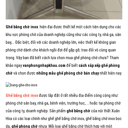
Ghế băng chờ inox
hiện đại được thiết kế một cách tiện dụng cho các
khu vực phòng chờ của doanh nghiệp cũng như các công ty, nhà ga, sân
bay,… Đặc biệt, đối với các doanh nghiệp lớn, việc thiết kế không gian
phòng chờ dành cho khách ngồi đợi để gặp gỡ, trao đổi vô cùng quan
trọng. Vậy bạn đã biết cách lựa chọn mua ghế phòng chờ chưa? Tham
khảo ngay
vanphongnhapkhau.com
để biết
cách sắp xếp ghế phòng
chờ
và chọn được
những mẫu ghế phòng chờ bán chạy
nhất hiện nay.
Ghế băng chờ inox
được lắp đặt ở rất nhiều địa điểm công cộng như:
phòng chờ sân bay, nhà ga, bệnh viện, trường học, … hoặc tại phòng chờ
của công ty, doanh nghiệp. Sản phẩm
ghế băng chờ
của nội thất Xuân
Hòa có các loại chính như ghế ghế băng chờ inox, ghế băng chờ inox bọc
da,
ghế phòng chờ
nhựa. Mỗi loại ghế băng chờ thích hợp với một