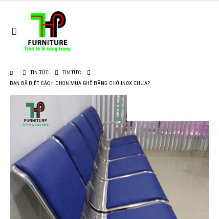
TIN TỨC
TIN TỨC
BẠN ĐÃ BIẾT CÁCH CHỌN MUA GHẾ BĂNG CHỜ INOX CHƯA?