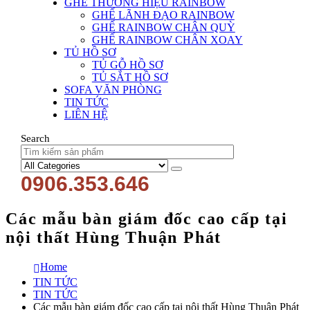
GHẾ THƯƠNG HIỆU RAINBOW
GHẾ LÃNH ĐẠO RAINBOW
GHẾ RAINBOW CHÂN QUỲ
GHẾ RAINBOW CHÂN XOAY
TỦ HỒ SƠ
TỦ GỖ HỒ SƠ
TỦ SẮT HỒ SƠ
SOFA VĂN PHÒNG
TIN TỨC
LIÊN HỆ
Search
0906.353.646
Các mẫu bàn giám đốc cao cấp tại
nội thất Hùng Thuận Phát
Home
TIN TỨC
TIN TỨC
Các mẫu bàn giám đốc cao cấp tại nội thất Hùng Thuận Phát