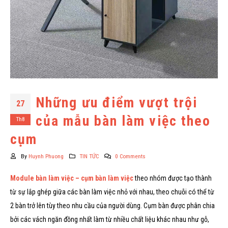
Những ưu điểm vượt trội
27
của mẫu bàn làm việc theo
Th8
cụm
By
Huynh Phuong
TIN TỨC
0 Comments
Module bàn làm việc – cụm bàn làm việc
theo nhóm được tạo thành
từ sự lắp ghép giữa các bàn làm việc nhỏ với nhau, theo chuỗi có thể từ
2 bàn trở lên tùy theo nhu cầu của người dùng. Cụm bàn được phân chia
bởi các vách ngăn đồng nhất làm từ nhiều chất liệu khác nhau như gỗ,