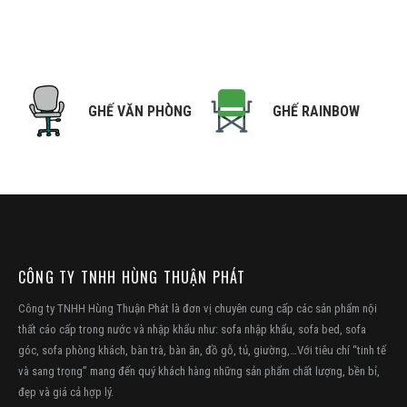
NG
GHẾ VĂN PHÒNG
GHẾ RAINBOW
CÔNG TY TNHH HÙNG THUẬN PHÁT
Công ty TNHH Hùng Thuận Phát là đơn vị chuyên cung cấp các sản phẩm nội
thất cáo cấp trong nước và nhập khẩu như: sofa nhập khẩu, sofa bed, sofa
góc, sofa phòng khách, bàn trà, bàn ăn, đồ gỗ, tủ, giường,…Với tiêu chí “tinh tế
và sang trọng” mang đến quý khách hàng những sản phẩm chất lượng, bền bỉ,
đẹp và giá cả hợp lý.