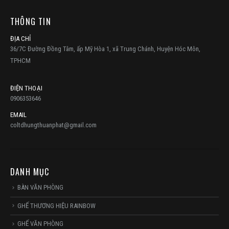
THÔNG TIN
ĐỊA CHỈ
36/7C Đường Đồng Tâm, ấp Mỹ Hòa 1, xã Trung Chánh, Huyện Hóc Môn,
TPHCM
ĐIỆN THOẠI
0906353646
EMAIL
coltdhungthuanphat@gmail.com
DANH MỤC
BÀN VĂN PHÒNG
GHẾ THƯƠNG HIỆU RAINBOW
GHẾ VĂN PHÒNG