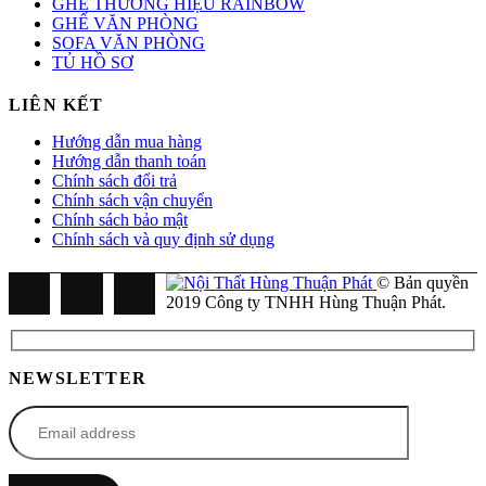
GHẾ THƯƠNG HIỆU RAINBOW
GHẾ VĂN PHÒNG
SOFA VĂN PHÒNG
TỦ HỒ SƠ
LIÊN KẾT
Hướng dẫn mua hàng
Hướng dẫn thanh toán
Chính sách đổi trả
Chính sách vận chuyển
Chính sách bảo mật
Chính sách và quy định sử dụng
© Bản quyền
2019 Công ty TNHH Hùng Thuận Phát.
NEWSLETTER