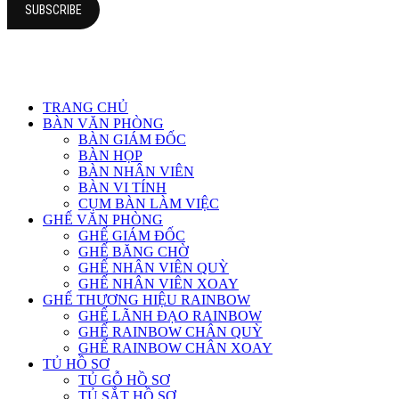
TRANG CHỦ
BÀN VĂN PHÒNG
BÀN GIÁM ĐỐC
BÀN HỌP
BÀN NHÂN VIÊN
BÀN VI TÍNH
CỤM BÀN LÀM VIỆC
GHẾ VĂN PHÒNG
GHẾ GIÁM ĐỐC
GHẾ BĂNG CHỜ
GHẾ NHÂN VIÊN QUỲ
GHẾ NHÂN VIÊN XOAY
GHẾ THƯƠNG HIỆU RAINBOW
GHẾ LÃNH ĐẠO RAINBOW
GHẾ RAINBOW CHÂN QUỲ
GHẾ RAINBOW CHÂN XOAY
TỦ HỒ SƠ
TỦ GỖ HỒ SƠ
TỦ SẮT HỒ SƠ