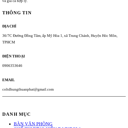
và giá cả hợp lý.
THÔNG TIN
ĐỊA CHỈ
36/7C Đường Đồng Tâm, ấp Mỹ Hòa 1, xã Trung Chánh, Huyện Hóc Môn,
TPHCM
ĐIỆN THOẠI
0906353646
EMAIL
coltdhungthuanphat@gmail.com
DANH MỤC
BÀN VĂN PHÒNG