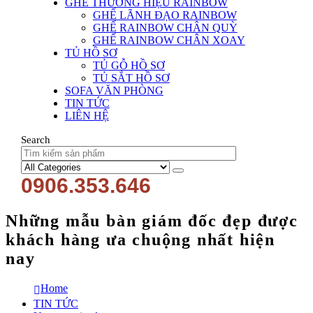
GHẾ THƯƠNG HIỆU RAINBOW
GHẾ LÃNH ĐẠO RAINBOW
GHẾ RAINBOW CHÂN QUỲ
GHẾ RAINBOW CHÂN XOAY
TỦ HỒ SƠ
TỦ GỖ HỒ SƠ
TỦ SẮT HỒ SƠ
SOFA VĂN PHÒNG
TIN TỨC
LIÊN HỆ
Search
0906.353.646
Những mẫu bàn giám đốc đẹp được
khách hàng ưa chuộng nhất hiện
nay
Home
TIN TỨC