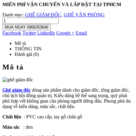
MIỂN PHÍ VẬN CHUYỂN VÀ LẮP ĐẶT TẠI TPHCM
Danh mục:
GHẾ GIÁM ĐỐC
,
GHẾ VĂN PHÒNG
MUA NGAY 0906353646
Facebook
Twitter
LinkedIn
Google +
Email
Mô tả
THÔNG TIN
Đánh giá (0)
Mô tả
Ghế giám đốc
dòng sản phẩm dành cho giám đốc, tổng giám đốc,
chủ tịch hội đồng quản trị. Kiểu dáng bề thế sang trọng, quý phái
phù hợp với không gian căn phòng người đứng đầu. Phong phú đa
dạng về kiểu dáng, màu sắc, chất liệu.
Chất liệu
: PVC cao cấp, tay gỗ chân gỗ
Màu sắc
: đen