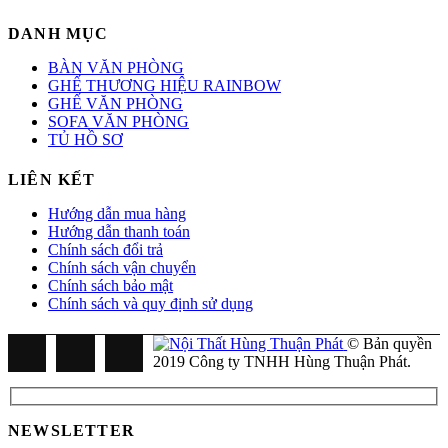
DANH MỤC
BÀN VĂN PHÒNG
GHẾ THƯƠNG HIỆU RAINBOW
GHẾ VĂN PHÒNG
SOFA VĂN PHÒNG
TỦ HỒ SƠ
LIÊN KẾT
Hướng dẫn mua hàng
Hướng dẫn thanh toán
Chính sách đổi trả
Chính sách vận chuyển
Chính sách bảo mật
Chính sách và quy định sử dụng
© Bản quyền
2019 Công ty TNHH Hùng Thuận Phát.
NEWSLETTER