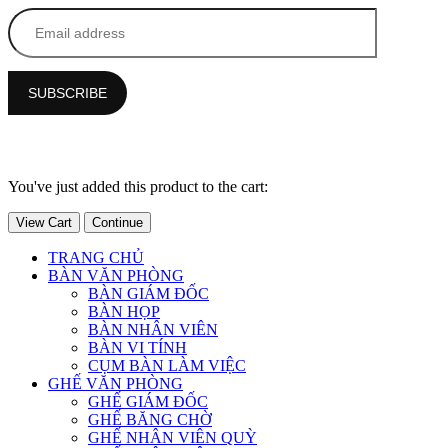
You've just added this product to the cart:
View Cart
Continue
TRANG CHỦ
BÀN VĂN PHÒNG
BÀN GIÁM ĐỐC
BÀN HỌP
BÀN NHÂN VIÊN
BÀN VI TÍNH
CỤM BÀN LÀM VIỆC
GHẾ VĂN PHÒNG
GHẾ GIÁM ĐỐC
GHẾ BĂNG CHỜ
GHẾ NHÂN VIÊN QUỲ