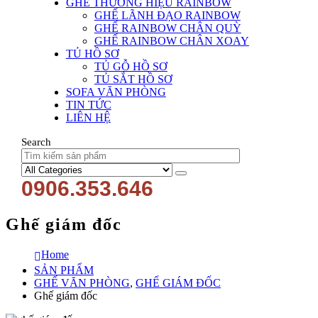
GHẾ THƯƠNG HIỆU RAINBOW
GHẾ LÃNH ĐẠO RAINBOW
GHẾ RAINBOW CHÂN QUỲ
GHẾ RAINBOW CHÂN XOAY
TỦ HỒ SƠ
TỦ GỖ HỒ SƠ
TỦ SẮT HỒ SƠ
SOFA VĂN PHÒNG
TIN TỨC
LIÊN HỆ
Search
0906.353.646
Ghế giám đốc
Home
SẢN PHẨM
GHẾ VĂN PHÒNG
,
GHẾ GIÁM ĐỐC
Ghế giám đốc