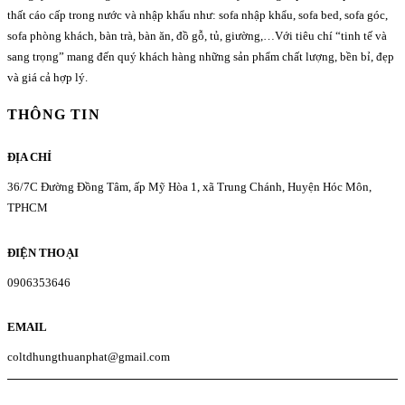
thất cáo cấp trong nước và nhập khẩu như: sofa nhập khẩu, sofa bed, sofa góc,
sofa phòng khách, bàn trà, bàn ăn, đồ gỗ, tủ, giường,…Với tiêu chí “tinh tế và
sang trọng” mang đến quý khách hàng những sản phẩm chất lượng, bền bỉ, đẹp
và giá cả hợp lý.
THÔNG TIN
ĐỊA CHỈ
36/7C Đường Đồng Tâm, ấp Mỹ Hòa 1, xã Trung Chánh, Huyện Hóc Môn,
TPHCM
ĐIỆN THOẠI
0906353646
EMAIL
coltdhungthuanphat@gmail.com