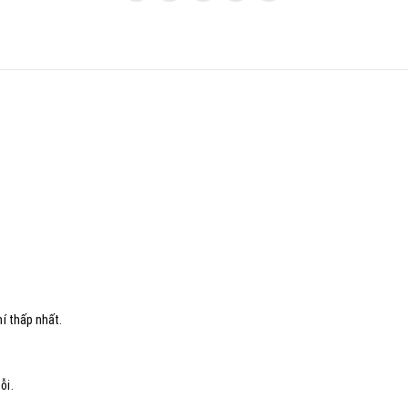
hí thấp nhất.
ỗi.