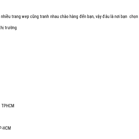
ất, nhiều trang wep cũng tranh nhau chào hàng đến bạn, vậy đâu là nơi bạn chọ
hị trường
tại TPHCM
TP-HCM