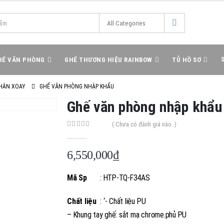
HẾ VĂN PHÒNG
GHẾ THƯƠNG HIỆU RAINBOW
TỦ HỒ SƠ
HÂN XOAY
GHẾ VĂN PHÒNG NHẬP KHẨU
Ghế văn phòng nhập khẩu
( Chưa có đánh giá nào. )
0
out of 5
6,550,000
₫
Mã Sp
: HTP-TQ-F34AS
Chất liệu
: ‘- Chất liệu PU
– Khung tay ghế: sắt mạ chrome.phủ PU