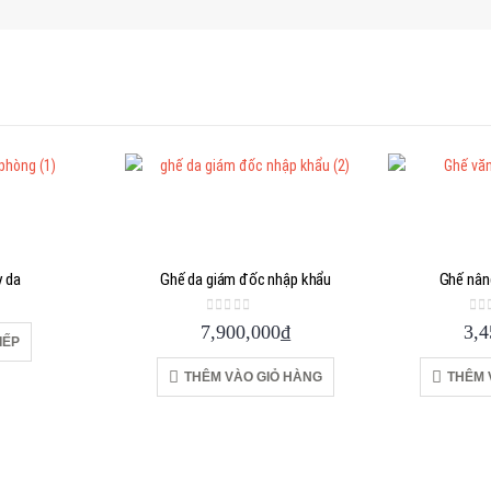
 da
Ghế da giám đốc nhập khẩu
Ghế nân
 5
0
out of 5
0
o
7,900,000
₫
3,4
IẾP
THÊM VÀO GIỎ HÀNG
THÊM 