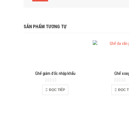
SẢN PHẨM TƯƠNG TỰ
Ghế giám đốc nhập khẩu
Ghế xoay
0
out of 5
0
out of
ĐỌC TIẾP
ĐỌC T