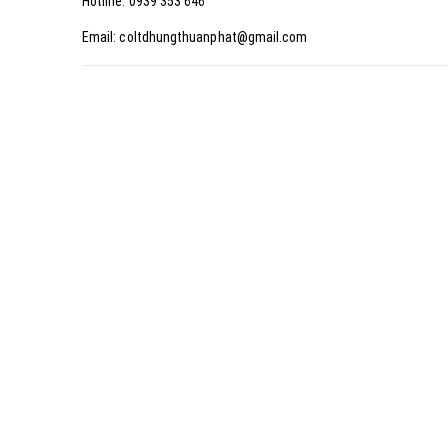
Hotline: 0939 353 646
Email: coltdhungthuanphat@gmail.com