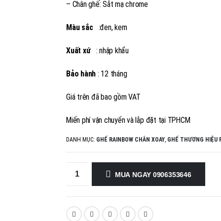
– Chân ghế: Sắt mạ chrome
Màu sắc
:đen, kem
Xuất xứ
: nhập khẩu
Bảo hành
: 12 tháng
Giá trên đã bao gồm VAT
Miển phí vận chuyển và lắp đặt tại TPHCM
DANH MỤC:
GHẾ RAINBOW CHÂN XOAY
,
GHẾ THƯƠNG HIỆU 
MUA NGAY 0906353646