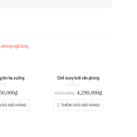
g lên hạ xuống
Ghế xoay lưới văn phòng
ut of 5
0
out of 5
Giá
Giá
50,000
₫
4,290,000
₫
4,950,000
₫
gốc
hiện
là:
tại
VÀO GIỎ HÀNG
THÊM VÀO GIỎ HÀNG
4,950,000₫.
là:
4,290,000₫.
G