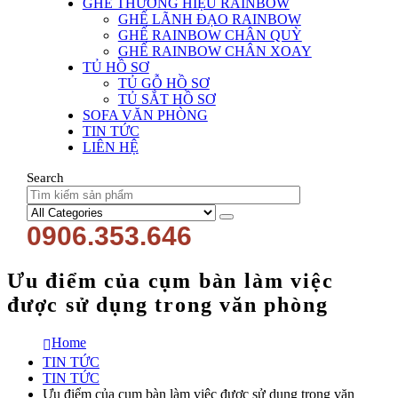
GHẾ THƯƠNG HIỆU RAINBOW
GHẾ LÃNH ĐẠO RAINBOW
GHẾ RAINBOW CHÂN QUỲ
GHẾ RAINBOW CHÂN XOAY
TỦ HỒ SƠ
TỦ GỖ HỒ SƠ
TỦ SẮT HỒ SƠ
SOFA VĂN PHÒNG
TIN TỨC
LIÊN HỆ
Search
0906.353.646
Ưu điểm của cụm bàn làm việc
được sử dụng trong văn phòng
Home
TIN TỨC
TIN TỨC
Ưu điểm của cụm bàn làm việc được sử dụng trong văn