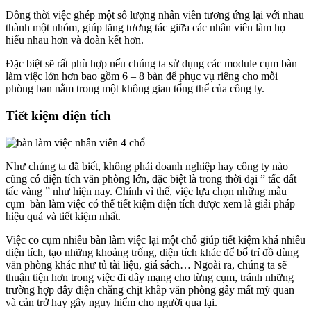
Đồng thời việc ghép một số lượng nhân viên tương ứng lại với nhau
thành một nhóm, giúp tăng tương tác giữa các nhân viên làm họ
hiểu nhau hơn và đoàn kết hơn.
Đặc biệt sẽ rất phù hợp nếu chúng ta sử dụng các module cụm bàn
làm việc lớn hơn bao gồm 6 – 8 bàn để phục vụ riêng cho mỗi
phòng ban nằm trong một không gian tổng thể của công ty.
Tiết kiệm diện tích
Như chúng ta đã biết, không phải doanh nghiệp hay công ty nào
cũng có diện tích văn phòng lớn, đặc biệt là trong thời đại ” tấc đất
tấc vàng ” như hiện nay. Chính vì thế, việc lựa chọn những mẫu
cụm bàn làm việc có thể tiết kiệm diện tích được xem là giải pháp
hiệu quả và tiết kiệm nhất.
Việc co cụm nhiều bàn làm việc lại một chỗ giúp tiết kiệm khá nhiều
diện tích, tạo những khoảng trống, diện tích khác để bố trí đồ dùng
văn phòng khác như tủ tài liệu, giá sách… Ngoài ra, chúng ta sẽ
thuận tiện hơn trong việc đi dây mạng cho từng cụm, tránh những
trường hợp dây điện chằng chịt khắp văn phòng gây mất mỹ quan
và cản trở hay gây nguy hiểm cho người qua lại.