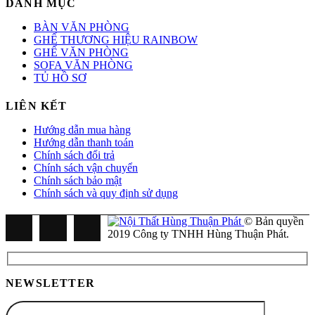
DANH MỤC
BÀN VĂN PHÒNG
GHẾ THƯƠNG HIỆU RAINBOW
GHẾ VĂN PHÒNG
SOFA VĂN PHÒNG
TỦ HỒ SƠ
LIÊN KẾT
Hướng dẫn mua hàng
Hướng dẫn thanh toán
Chính sách đổi trả
Chính sách vận chuyển
Chính sách bảo mật
Chính sách và quy định sử dụng
© Bản quyền
2019 Công ty TNHH Hùng Thuận Phát.
NEWSLETTER