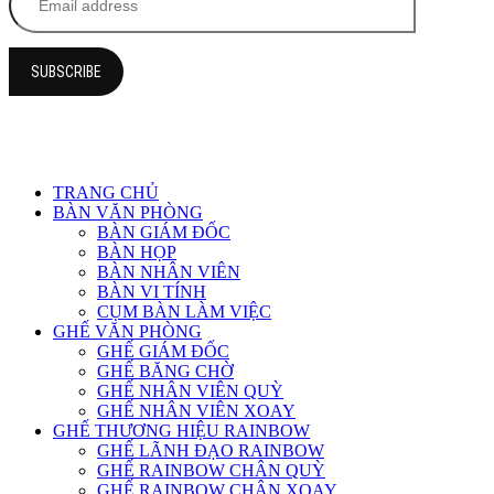
TRANG CHỦ
BÀN VĂN PHÒNG
BÀN GIÁM ĐỐC
BÀN HỌP
BÀN NHÂN VIÊN
BÀN VI TÍNH
CỤM BÀN LÀM VIỆC
GHẾ VĂN PHÒNG
GHẾ GIÁM ĐỐC
GHẾ BĂNG CHỜ
GHẾ NHÂN VIÊN QUỲ
GHẾ NHÂN VIÊN XOAY
GHẾ THƯƠNG HIỆU RAINBOW
GHẾ LÃNH ĐẠO RAINBOW
GHẾ RAINBOW CHÂN QUỲ
GHẾ RAINBOW CHÂN XOAY