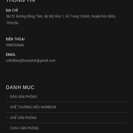
THÔNG TIN
ĐỊA CHỈ
36/7C Đường Đồng Tâm, ấp Mỹ Hòa 1, xã Trung Chánh, Huyện Hóc Môn,
TPHCM
ĐIỆN THOẠI
0906353646
EMAIL
coltdhungthuanphat@gmail.com
DANH MỤC
BÀN VĂN PHÒNG
GHẾ THƯƠNG HIỆU RAINBOW
GHẾ VĂN PHÒNG
SOFA VĂN PHÒNG