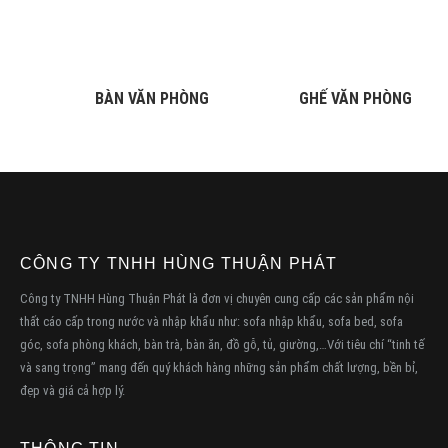
BÀN VĂN PHÒNG
GHẾ VĂN PHÒNG
CÔNG TY TNHH HÙNG THUẬN PHÁT
Công ty TNHH Hùng Thuận Phát là đơn vị chuyên cung cấp các sản phẩm nội
thất cáo cấp trong nước và nhập khẩu như: sofa nhập khẩu, sofa bed, sofa
góc, sofa phòng khách, bàn trà, bàn ăn, đồ gỗ, tủ, giường,…Với tiêu chí “tinh tế
và sang trọng” mang đến quý khách hàng những sản phẩm chất lượng, bền bỉ,
đẹp và giá cả hợp lý.