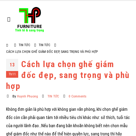
TIN TỨC
TIN TỨC
CÁCH LỰA CHỌN GHẾ GIÁM ĐỐC ĐẸP, SANG TRỌNG VÀ PHÙ HỢP
Cách lựa chọn ghế giám
13
đốc đẹp, sang trọng và phù
Th11
hợp
By
Huynh Phuong
TIN TỨC
0 Comments
Không đơn giản là phù hợp với không gian văn phòng, khi chọn ghế giám
đốc còn cần phải quan tâm tới nhiều tiêu chí khác như: sở thích, tuổi tác
của người lãnh đạo…Nếu bạn đang băn khoăn không biết nên chọn mẫu
ghế giám đốc như thế nào để thể hiện quyền lực, sang trọng thì hãy