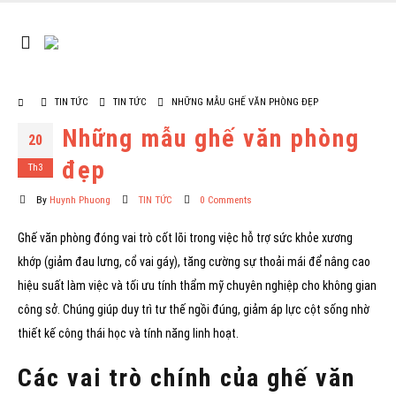
TIN TỨC
TIN TỨC
NHỮNG MẪU GHẾ VĂN PHÒNG ĐẸP
Những mẫu ghế văn phòng
20
đẹp
Th3
By
Huynh Phuong
TIN TỨC
0 Comments
Ghế văn phòng đóng vai trò cốt lõi trong việc hỗ trợ sức khỏe xương
khớp (giảm đau lưng, cổ vai gáy), tăng cường sự thoải mái để nâng cao
hiệu suất làm việc và tối ưu tính thẩm mỹ chuyên nghiệp cho không gian
công sở. Chúng giúp duy trì tư thế ngồi đúng, giảm áp lực cột sống nhờ
thiết kế công thái học và tính năng linh hoạt.
Các vai trò chính của ghế văn