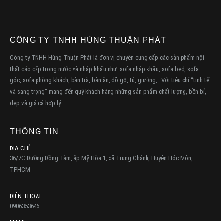
CÔNG TY TNHH HÙNG THUẬN PHÁT
Công ty TNHH Hùng Thuận Phát là đơn vị chuyên cung cấp các sản phẩm nội
thất cáo cấp trong nước và nhập khẩu như: sofa nhập khẩu, sofa bed, sofa
góc, sofa phòng khách, bàn trà, bàn ăn, đồ gỗ, tủ, giường,…Với tiêu chí “tinh tế
và sang trọng” mang đến quý khách hàng những sản phẩm chất lượng, bền bỉ,
đẹp và giá cả hợp lý.
THÔNG TIN
ĐỊA CHỈ
36/7C Đường Đồng Tâm, ấp Mỹ Hòa 1, xã Trung Chánh, Huyện Hóc Môn,
TPHCM
ĐIỆN THOẠI
0906353646