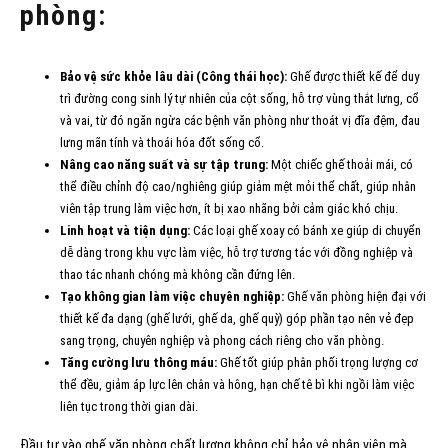
phòng:
Bảo vệ sức khỏe lâu dài (Công thái học):
Ghế được thiết kế để duy
trì đường cong sinh lý tự nhiên của cột sống, hỗ trợ vùng thắt lưng, cổ
và vai, từ đó ngăn ngừa các bệnh văn phòng như thoát vị đĩa đệm, đau
lưng mãn tính và thoái hóa đốt sống cổ.
Nâng cao năng suất và sự tập trung:
Một chiếc ghế thoải mái, có
thể điều chỉnh độ cao/nghiêng giúp giảm mệt mỏi thể chất, giúp nhân
viên tập trung làm việc hơn, ít bị xao nhãng bởi cảm giác khó chịu.
Linh hoạt và tiện dụng:
Các loại ghế xoay có bánh xe giúp di chuyển
dễ dàng trong khu vực làm việc, hỗ trợ tương tác với đồng nghiệp và
thao tác nhanh chóng mà không cần đứng lên.
Tạo không gian làm việc chuyên nghiệp:
Ghế văn phòng hiện đại với
thiết kế đa dạng (ghế lưới, ghế da, ghế quỳ) góp phần tạo nên vẻ đẹp
sang trọng, chuyên nghiệp và phong cách riêng cho văn phòng.
Tăng cường lưu thông máu:
Ghế tốt giúp phân phối trọng lượng cơ
thể đều, giảm áp lực lên chân và hông, hạn chế tê bì khi ngồi làm việc
liên tục trong thời gian dài.
Đầu tư vào ghế văn phòng chất lượng không chỉ bảo vệ nhân viên mà