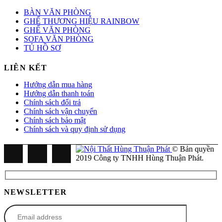
BÀN VĂN PHÒNG
GHẾ THƯƠNG HIỆU RAINBOW
GHẾ VĂN PHÒNG
SOFA VĂN PHÒNG
TỦ HỒ SƠ
LIÊN KẾT
Hướng dẫn mua hàng
Hướng dẫn thanh toán
Chính sách đổi trả
Chính sách vận chuyển
Chính sách bảo mật
Chính sách và quy định sử dụng
© Bản quyền
2019 Công ty TNHH Hùng Thuận Phát.
NEWSLETTER