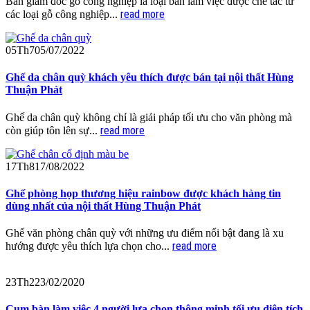
Bàn giám đốc gỗ công nghiệp là loại bàn làm việc được chế tác từ
read more
các loại gỗ công nghiệp...
05
Th7
05/07/2022
Ghế da chân quỳ khách yêu thích được bán tại nội thất Hùng
Thuận Phát
Ghế da chân quỳ không chỉ là giải pháp tối ưu cho văn phòng mà
read more
còn giúp tôn lên sự...
17
Th8
17/08/2022
Ghế phòng họp thương hiệu rainbow được khách hàng tin
dùng nhất của nội thất Hùng Thuận Phát
Ghế văn phòng chân quỳ với những ưu điểm nổi bật đang là xu
read more
hướng được yêu thích lựa chọn cho...
23
Th2
23/02/2020
Cụm bàn làm việc 4 người lựa chọn thông minh tối ưu diện tích