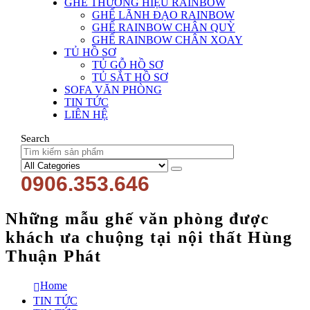
GHẾ THƯƠNG HIỆU RAINBOW
GHẾ LÃNH ĐẠO RAINBOW
GHẾ RAINBOW CHÂN QUỲ
GHẾ RAINBOW CHÂN XOAY
TỦ HỒ SƠ
TỦ GỖ HỒ SƠ
TỦ SẮT HỒ SƠ
SOFA VĂN PHÒNG
TIN TỨC
LIÊN HỆ
Search
0906.353.646
Những mẫu ghế văn phòng được
khách ưa chuộng tại nội thất Hùng
Thuận Phát
Home
TIN TỨC