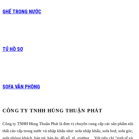
GHẾ TRONG NƯỚC
TỦ HỒ SƠ
SOFA VĂN PHÒNG
CÔNG TY TNHH HÙNG THUẬN PHÁT
Công ty TNHH Hùng Thuận Phát là đơn vị chuyên cung cấp các sản phẩm nội
thất cáo cấp trong nước và nhập khẩu như: sofa nhập khẩu, sofa bed, sofa góc,
sofa phòng khách, bàn trà, bàn ăn, đồ gỗ, tủ, giường,…Với tiêu chí “tinh tế và