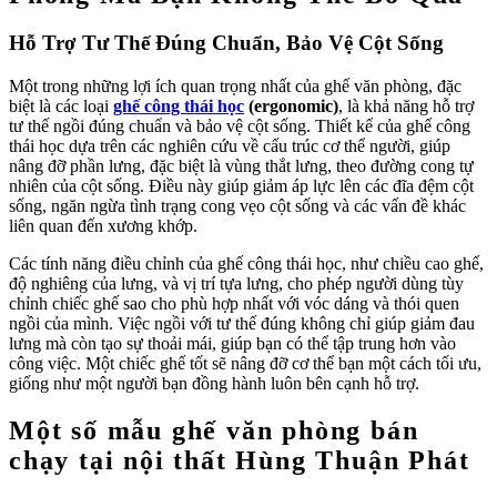
Hỗ Trợ Tư Thế Đúng Chuẩn, Bảo Vệ Cột Sống
Một trong những lợi ích quan trọng nhất của ghế văn phòng, đặc
biệt là các loại
ghế công thái học
(ergonomic)
, là khả năng hỗ trợ
tư thế ngồi đúng chuẩn và bảo vệ cột sống. Thiết kế của ghế công
thái học dựa trên các nghiên cứu về cấu trúc cơ thể người, giúp
nâng đỡ phần lưng, đặc biệt là vùng thắt lưng, theo đường cong tự
nhiên của cột sống. Điều này giúp giảm áp lực lên các đĩa đệm cột
sống, ngăn ngừa tình trạng cong vẹo cột sống và các vấn đề khác
liên quan đến xương khớp.
Các tính năng điều chỉnh của ghế công thái học, như chiều cao ghế,
độ nghiêng của lưng, và vị trí tựa lưng, cho phép người dùng tùy
chỉnh chiếc ghế sao cho phù hợp nhất với vóc dáng và thói quen
ngồi của mình. Việc ngồi với tư thế đúng không chỉ giúp giảm đau
lưng mà còn tạo sự thoải mái, giúp bạn có thể tập trung hơn vào
công việc. Một chiếc ghế tốt sẽ nâng đỡ cơ thể bạn một cách tối ưu,
giống như một người bạn đồng hành luôn bên cạnh hỗ trợ.
Một số mẫu ghế văn phòng bán
chạy tại nội thất Hùng Thuận Phát