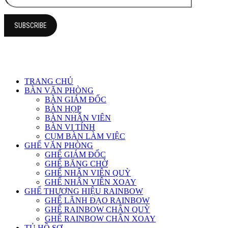
TRANG CHỦ
BÀN VĂN PHÒNG
BÀN GIÁM ĐỐC
BÀN HỌP
BÀN NHÂN VIÊN
BÀN VI TÍNH
CỤM BÀN LÀM VIỆC
GHẾ VĂN PHÒNG
GHẾ GIÁM ĐỐC
GHẾ BĂNG CHỜ
GHẾ NHÂN VIÊN QUỲ
GHẾ NHÂN VIÊN XOAY
GHẾ THƯƠNG HIỆU RAINBOW
GHẾ LÃNH ĐẠO RAINBOW
GHẾ RAINBOW CHÂN QUỲ
GHẾ RAINBOW CHÂN XOAY
TỦ HỒ SƠ