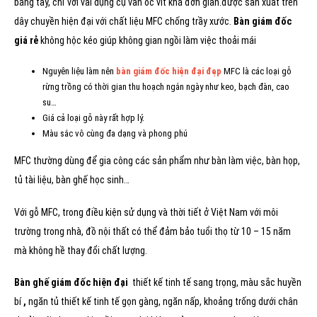
bằng tay, chỉ với vài dụng cụ văn ốc vít khá đơn giản.được sản xuất trên
dây chuyền hiện đại với chất liệu MFC chống trầy xước.
Bàn giám đốc
giá rẻ
không hộc kéo giúp không gian ngồi làm việc thoải mái
Nguyên liệu làm nên
bàn giám đốc hiện đại đẹp
MFC là các loại gỗ
rừng trồng có thời gian thu hoạch ngắn ngày như keo, bạch đàn, cao
su…
Giá cả loại gỗ này rất hợp lý.
Màu sắc vô cùng đa dạng và phong phú
MFC thường dùng để gia công các sản phẩm như bàn làm việc, bàn họp,
tủ tài liệu, bàn ghế học sinh…
Với gỗ MFC, trong điều kiện sử dụng và thời tiết ở Việt Nam với môi
trường trong nhà, đồ nội thất có thể đảm bảo tuổi thọ từ 10 – 15 năm
mà không hề thay đổi chất lượng.
Bàn ghế giám đốc hiện đại
thiết kế tinh tế sang trọng, màu sắc huyền
bí
,
ngăn tủ thiết kế tinh tế gọn gàng, ngăn nấp, khoảng trống dưới chân