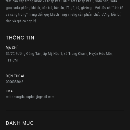
thất cáo cấp trong nước và nhập khẩu như: sofa nhập khẩu, sofa bed, sofa
góc, sofa phòng khách, bàn trà, bàn ăn, đồ gỗ, tủ, giường,…Với tiêu chí “tinh tế
và sang trọng” mang đến quý khách hàng những sản phẩm chất lượng, bền bỉ,
đẹp và giá cả hợp lý.
THÔNG TIN
ĐỊA CHỈ
36/7C Đường Đồng Tâm, ấp Mỹ Hòa 1, xã Trung Chánh, Huyện Hóc Môn,
TPHCM
ĐIỆN THOẠI
0906353646
EMAIL
coltdhungthuanphat@gmail.com
DANH MỤC