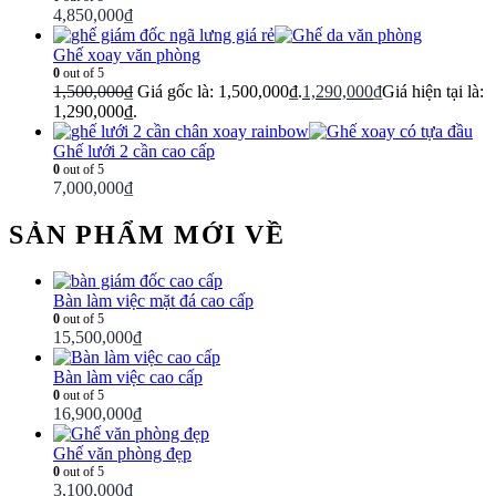
4,850,000
₫
Ghế xoay văn phòng
0
out of 5
1,500,000
₫
Giá gốc là: 1,500,000₫.
1,290,000
₫
Giá hiện tại là:
1,290,000₫.
Ghế lưới 2 cần cao cấp
0
out of 5
7,000,000
₫
SẢN PHẨM MỚI VỀ
Bàn làm việc mặt đá cao cấp
0
out of 5
15,500,000
₫
Bàn làm việc cao cấp
0
out of 5
16,900,000
₫
Ghế văn phòng đẹp
0
out of 5
3,100,000
₫