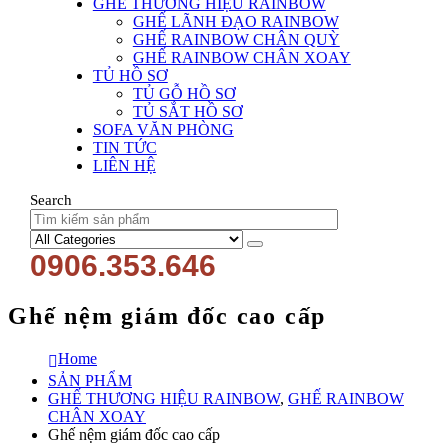
GHẾ THƯƠNG HIỆU RAINBOW
GHẾ LÃNH ĐẠO RAINBOW
GHẾ RAINBOW CHÂN QUỲ
GHẾ RAINBOW CHÂN XOAY
TỦ HỒ SƠ
TỦ GỖ HỒ SƠ
TỦ SẮT HỒ SƠ
SOFA VĂN PHÒNG
TIN TỨC
LIÊN HỆ
Search
0906.353.646
Ghế nệm giám đốc cao cấp
Home
SẢN PHẨM
GHẾ THƯƠNG HIỆU RAINBOW
,
GHẾ RAINBOW
CHÂN XOAY
Ghế nệm giám đốc cao cấp