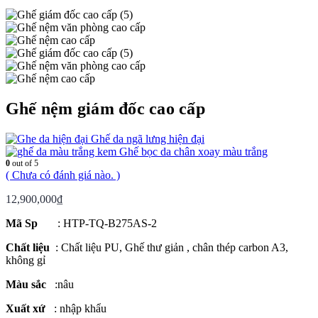
Ghế nệm giám đốc cao cấp
Ghế da ngã lưng hiện đại
Ghế bọc da chân xoay màu trắng
0
out of 5
( Chưa có đánh giá nào. )
12,900,000
₫
Mã Sp
: HTP-TQ-B275AS-2
Chất liệu
: Chất liệu PU, Ghế thư giản , chân thép carbon A3,
không gỉ
Màu sắc
:nâu
Xuất xứ
: nhập khẩu