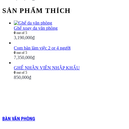
SẢN PHẨM THÍCH
Ghế xoay da văn phòng
0
out of 5
3,190,000
₫
Cụm bàn làm việc 2 or 4 người
0
out of 5
7,350,000
₫
GHẾ NHÂN VIÊN NHẬP KHẨU
0
out of 5
850,000
₫
BÀN VĂN PHÒNG