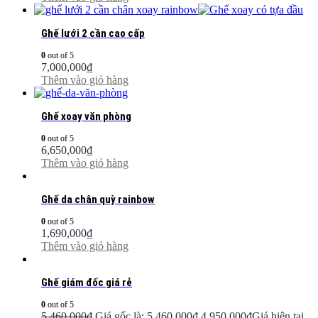
Ghế lưới 2 cần cao cấp
0
out of 5
7,000,000
₫
Thêm vào giỏ hàng
Ghế xoay văn phòng
0
out of 5
6,650,000
₫
Thêm vào giỏ hàng
Ghế da chân quỳ rainbow
0
out of 5
1,690,000
₫
Thêm vào giỏ hàng
Ghế giám đốc giá rẻ
0
out of 5
5,460,000
₫
Giá gốc là: 5,460,000₫.
4,950,000
₫
Giá hiện tại