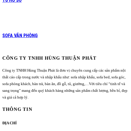
TỦ HỒ SƠ
SOFA VĂN PHÒNG
CÔNG TY TNHH HÙNG THUẬN PHÁT
Công ty TNHH Hùng Thuận Phát là đơn vị chuyên cung cấp các sản phẩm nội
thất cáo cấp trong nước và nhập khẩu như: sofa nhập khẩu, sofa bed, sofa góc,
sofa phòng khách, bàn trà, bàn ăn, đồ gỗ, tủ, giường,…Với tiêu chí “tinh tế và
sang trọng” mang đến quý khách hàng những sản phẩm chất lượng, bền bỉ, đẹp
và giá cả hợp lý.
THÔNG TIN
ĐỊA CHỈ