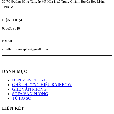
36/7C Đường Đồng Tâm, ấp Mỹ Hòa 1, xã Trung Chánh, Huyện Hóc Môn,
TPHCM
ĐIỆN THOẠI
0906353646
EMAIL
coltdhungthuanphat@gmail.com
DANH MỤC
BÀN VĂN PHÒNG
GHẾ THƯƠNG HIỆU RAINBOW
GHẾ VĂN PHÒNG
SOFA VĂN PHÒNG
TỦ HỒ SƠ
LIÊN KẾT