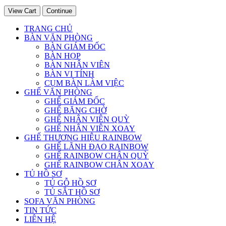
View Cart
Continue
TRANG CHỦ
BÀN VĂN PHÒNG
BÀN GIÁM ĐỐC
BÀN HỌP
BÀN NHÂN VIÊN
BÀN VI TÍNH
CỤM BÀN LÀM VIỆC
GHẾ VĂN PHÒNG
GHẾ GIÁM ĐỐC
GHẾ BĂNG CHỜ
GHẾ NHÂN VIÊN QUỲ
GHẾ NHÂN VIÊN XOAY
GHẾ THƯƠNG HIỆU RAINBOW
GHẾ LÃNH ĐẠO RAINBOW
GHẾ RAINBOW CHÂN QUỲ
GHẾ RAINBOW CHÂN XOAY
TỦ HỒ SƠ
TỦ GỖ HỒ SƠ
TỦ SẮT HỒ SƠ
SOFA VĂN PHÒNG
TIN TỨC
LIÊN HỆ