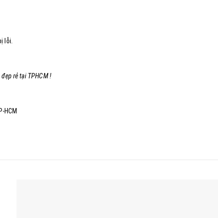
 lỗi.
 đẹp rẻ tại TPHCM !
TP-HCM