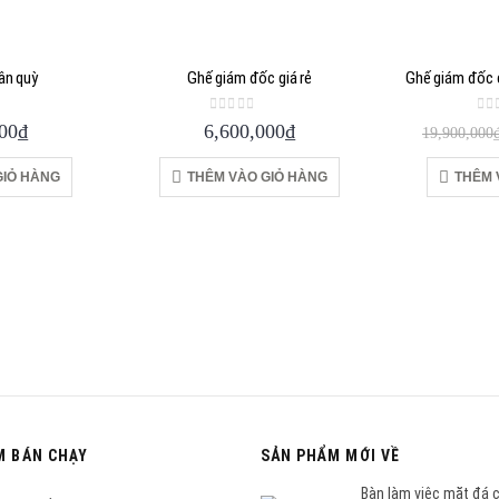
ân quỳ
Ghế giám đốc giá rẻ
 5
0
out of 5
0
o
00
₫
6,600,000
₫
19,900,000
GIỎ HÀNG
THÊM VÀO GIỎ HÀNG
THÊM 
M BÁN CHẠY
SẢN PHẨM MỚI VỀ
Bàn làm việc mặt đá 