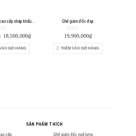
Ghế giám đốc cao cấp nhập khẩu tại TPHCM
Ghế giám đốc đẹp
ut of 5
0
out of 5
Giá
Giá
18,500,000
₫
19,900,000
₫
₫
gốc
hiện
là:
tại
VÀO GIỎ HÀNG
THÊM VÀO GIỎ HÀNG
19,900,000₫.
là:
18,500,000₫.
Ghế
T
SẢN PHẨM THÍCH
cao cấp
Ghế giám đốc ngã lưng