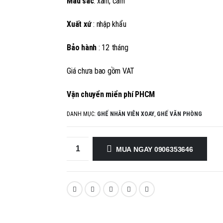
Màu sắc
: xám, cam
Xuất xứ
: nhập khẩu
Bảo hành
: 12 tháng
Giá chưa bao gồm VAT
Vận chuyển miển phí PHCM
DANH MỤC:
GHẾ NHÂN VIÊN XOAY
,
GHẾ VĂN PHÒNG
MUA NGAY 0906353646