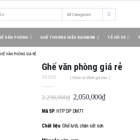
HẾ VĂN PHÒNG
GHẾ THƯƠNG HIỆU RAINBOW
TỦ HỒ SƠ
GHẾ VĂN PHÒNG GIÁ RẺ
Ghế văn phòng giá rẻ
( Chưa có đánh giá nào. )
0
out of 5
Giá
Giá
2,050,000
₫
2,290,000
₫
gốc
hiện
là:
tại
Mã SP
: HTP DP DM71
2,290,000₫.
là:
2,050,000₫.
Chất liệu
: Ghế lưới, chân sắt sơn