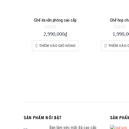
Ghế da văn phòng cao cấp
Ghế họp ch
0
out of 5
0
out of
2,990,000
₫
1,990,0
THÊM VÀO GIỎ HÀNG
THÊM VÀO 
SẢN PHẨM NỔI BẬT
SẢN PHẨ
Bàn làm việc mặt đá cao cấp