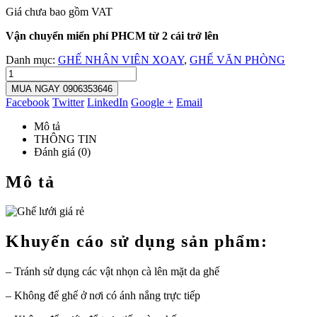
Giá chưa bao gồm VAT
Vận chuyển miển phí PHCM từ 2 cái trở lên
Danh mục:
GHẾ NHÂN VIÊN XOAY
,
GHẾ VĂN PHÒNG
MUA NGAY 0906353646
Facebook
Twitter
LinkedIn
Google +
Email
Mô tả
THÔNG TIN
Đánh giá (0)
Mô tả
Khuyến cáo sử dụng sản phẩm:
– Tránh sử dụng các vật nhọn cà lên mặt da ghế
– Không để ghế ở nơi có ánh nắng trực tiếp