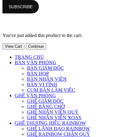
You've just added this product to the cart:
View Cart
Continue
TRANG CHỦ
BÀN VĂN PHÒNG
BÀN GIÁM ĐỐC
BÀN HỌP
BÀN NHÂN VIÊN
BÀN VI TÍNH
CỤM BÀN LÀM VIỆC
GHẾ VĂN PHÒNG
GHẾ GIÁM ĐỐC
GHẾ BĂNG CHỜ
GHẾ NHÂN VIÊN QUỲ
GHẾ NHÂN VIÊN XOAY
GHẾ THƯƠNG HIỆU RAINBOW
GHẾ LÃNH ĐẠO RAINBOW
GHẾ RAINBOW CHÂN QUỲ