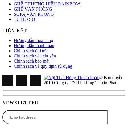
GHẾ THƯƠNG HIỆU RAINBOW
GHẾ VĂN PHÒNG
SOFA VĂN PHÒNG
TỦ HỒ SƠ
LIÊN KẾT
Hướng dẫn mua hàng
Hướng dẫn thanh toán
Chính sách đổi trả
Chính sách vận chuyển
Chính sách bảo mật
Chính sách và quy định sử dụng
© Bản quyền
2019 Công ty TNHH Hùng Thuận Phát.
NEWSLETTER