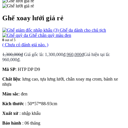
Ghế xoay lưới giá rẻ
Ghế da dành cho chủ tịch
Ghế chân quỳ màu đen
0
out of 5
( Chưa có đánh giá nào. )
1,300,000
₫
Giá gốc là: 1,300,000₫.
960,000
₫
Giá hiện tại là:
960,000₫.
Mã SP
: HTP DP D9
Chất liệu
: lưng cao, tựa lưng lưới, chân xoay mạ crom, bánh xe
nhựa
Màu sắc
: đen
Kích thước
: 50*57*88-93cm
Xuất xứ
: nhập khẩu
Bảo hành
: 06 tháng