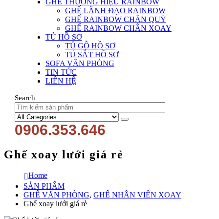
GHẾ THƯƠNG HIỆU RAINBOW
GHẾ LÃNH ĐẠO RAINBOW
GHẾ RAINBOW CHÂN QUỲ
GHẾ RAINBOW CHÂN XOAY
TỦ HỒ SƠ
TỦ GỖ HỒ SƠ
TỦ SẮT HỒ SƠ
SOFA VĂN PHÒNG
TIN TỨC
LIÊN HỆ
Search
0906.353.646
Ghế xoay lưới giá rẻ
Home
SẢN PHẨM
GHẾ VĂN PHÒNG
,
GHẾ NHÂN VIÊN XOAY
Ghế xoay lưới giá rẻ