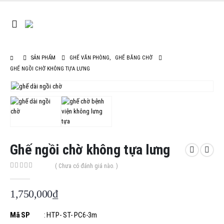
SẢN PHẨM
GHẾ VĂN PHÒNG
,
GHẾ BĂNG CHỜ
GHẾ NGỒI CHỜ KHÔNG TỰA LƯNG
Ghế ngồi chờ không tựa lưng
( Chưa có đánh giá nào. )
0
out of 5
1,750,000
₫
Mã SP
: HTP- ST- PC6-3m