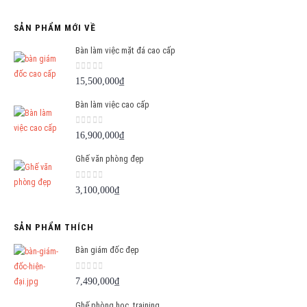
gốc
hiện
là:
tại
SẢN PHẨM MỚI VỀ
1,500,000₫.
là:
1,290,000₫.
Bàn làm việc mặt đá cao cấp
0
out of 5
15,500,000
₫
Bàn làm việc cao cấp
0
out of 5
16,900,000
₫
Ghế văn phòng đẹp
0
out of 5
3,100,000
₫
SẢN PHẨM THÍCH
Bàn giám đốc đẹp
0
out of 5
7,490,000
₫
Ghế phòng học, training