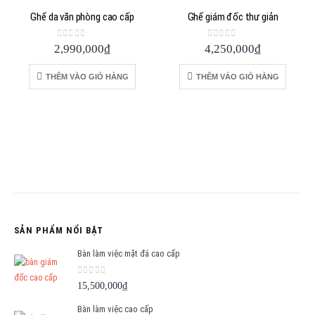
Ghế da văn phòng cao cấp
Ghế giám đốc thư giản
0
out of 5
0
out of 5
2,990,000
₫
4,250,000
₫
THÊM VÀO GIỎ HÀNG
THÊM VÀO GIỎ HÀNG
SẢN PHẨM NỔI BẬT
Bàn làm việc mặt đá cao cấp
0
out of 5
15,500,000
₫
Bàn làm việc cao cấp