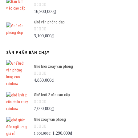
0
out of 5
16,900,000
₫
Ghế văn phòng đẹp
0
out of 5
3,100,000
₫
SẢN PHẨM BÁN CHẠY
Ghế lưới xoay văn phòng
0
out of 5
4,850,000
₫
Ghế lưới 2 cần cao cấp
0
out of 5
7,000,000
₫
Ghế xoay văn phòng
0
out of 5
Giá
Giá
1,290,000
₫
1,500,000
₫