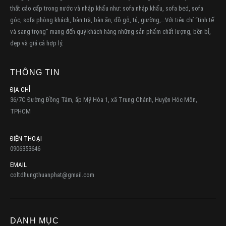
thất cáo cấp trong nước và nhập khẩu như: sofa nhập khẩu, sofa bed, sofa
góc, sofa phòng khách, bàn trà, bàn ăn, đồ gỗ, tủ, giường,…Với tiêu chí “tinh tế
và sang trọng” mang đến quý khách hàng những sản phẩm chất lượng, bền bỉ,
đẹp và giá cả hợp lý.
THÔNG TIN
ĐỊA CHỈ
36/7C Đường Đồng Tâm, ấp Mỹ Hòa 1, xã Trung Chánh, Huyện Hóc Môn,
TPHCM
ĐIỆN THOẠI
0906353646
EMAIL
coltdhungthuanphat@gmail.com
DANH MỤC