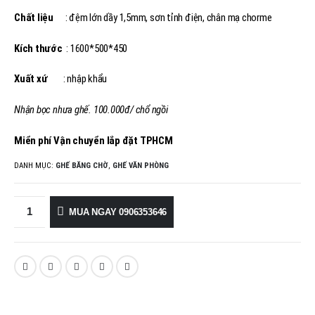
Chất liệu
: đệm lớn dầy 1,5mm, sơn tỉnh điện, chân mạ chorme
Kích thước
: 1600*500*450
Xuất xứ
: nhập khẩu
Nhận bọc nhưa ghế. 100.000đ/ chổ ngồi
Miển phí Vận chuyển lắp đặt TPHCM
DANH MỤC:
GHẾ BĂNG CHỜ
,
GHẾ VĂN PHÒNG
MUA NGAY 0906353646