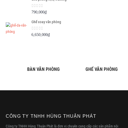
0
out of 5
790,000
₫
Ghế xoay văn phòng
0
out of 5
6,650,000
₫
BÀN VĂN PHÒNG
GHẾ VĂN PHÒNG
CÔNG TY TNHH HÙNG THUẬN PHÁT
Công ty TNHH Hùng Thuận Phát là đơn vị chuyên cung cấp các sản phẩm nội