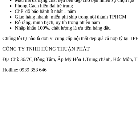
Mẫu mã đa dạng chất liệu bền đẹp cho bạn nhiều sự chọn lựa
Phong Cách hiện đại trẻ trung
Chế độ bảo hành ít nhất 1 năm
Giao hàng nhanh, miển phí ship trong nội thành TPHCM
Rỏ ràng, minh bạch, uy tín trong nhiều năm
Nhập khẩu 100%, chất lượng là ưu tiên hàng đầu
Chúng tôi tự hào là đơn vị cung cấp nội thất đẹp giá cả hợp lý tại 
CÔNG TY TNHH HÙNG THUẬN PHÁT
Địa Chỉ: 36/7C,Đồng Tâm, Ấp Mỹ Hòa 1,Trung chánh, Hóc Môn,
Hotline: 0939 353 646