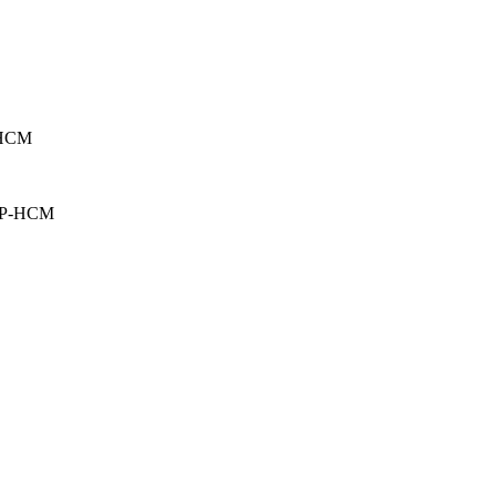
TPHCM
 TP-HCM