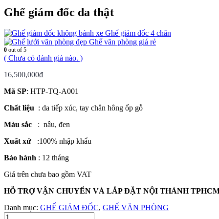
Ghế giám đốc da thật
Ghế giám đốc 4 chân
Ghế văn phòng giá rẻ
0
out of 5
( Chưa có đánh giá nào. )
16,500,000
₫
Mã SP
: HTP-TQ-A001
Chất liệu
: da tiếp xúc, tay chân hông ốp gỗ
Màu sắc
: nâu, đen
Xuất xứ
:100% nhập khẩu
Bảo hành
: 12 tháng
Giá trên chưa bao gồm VAT
HỖ TRỢ VẬN CHUYỂN VÀ LẮP ĐẶT NỘI THÀNH TPHC
Danh mục:
GHẾ GIÁM ĐỐC
,
GHẾ VĂN PHÒNG