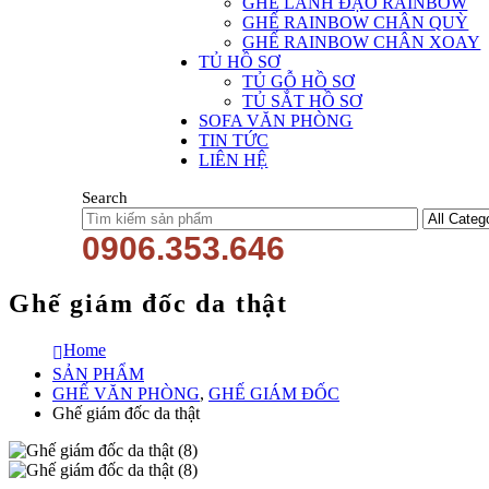
GHẾ LÃNH ĐẠO RAINBOW
GHẾ RAINBOW CHÂN QUỲ
GHẾ RAINBOW CHÂN XOAY
TỦ HỒ SƠ
TỦ GỖ HỒ SƠ
TỦ SẮT HỒ SƠ
SOFA VĂN PHÒNG
TIN TỨC
LIÊN HỆ
Search
0906.353.646
Ghế giám đốc da thật
Home
SẢN PHẨM
GHẾ VĂN PHÒNG
,
GHẾ GIÁM ĐỐC
Ghế giám đốc da thật