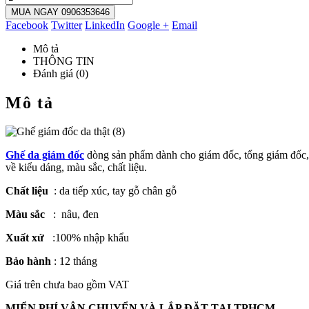
MUA NGAY 0906353646
Facebook
Twitter
LinkedIn
Google +
Email
Mô tả
THÔNG TIN
Đánh giá (0)
Mô tả
Ghế da giám đốc
dòng sản phẩm dành cho giám đốc, tổng giám đốc, 
về kiểu dáng, màu sắc, chất liệu.
Chất liệu
: da tiếp xúc, tay gỗ chân gỗ
Màu sắc
: nâu, đen
Xuất xứ
:100% nhập khẩu
Bảo hành
: 12 tháng
Giá trên chưa bao gồm VAT
MIỂN PHÍ VẬN CHUYỂN VÀ LẮP ĐẶT TẠI TPHCM