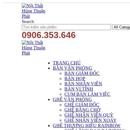
Search
0906.353.646
TRANG CHỦ
BÀN VĂN PHÒNG
BÀN GIÁM ĐỐC
BÀN HỌP
BÀN NHÂN VIÊN
BÀN VI TÍNH
CỤM BÀN LÀM VIỆC
GHẾ VĂN PHÒNG
GHẾ GIÁM ĐỐC
GHẾ BĂNG CHỜ
GHẾ NHÂN VIÊN QUỲ
GHẾ NHÂN VIÊN XOAY
GHẾ THƯƠNG HIỆU RAINBOW