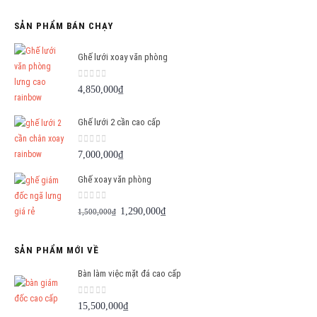
SẢN PHẨM BÁN CHẠY
Ghế lưới xoay văn phòng
0
out of 5
4,850,000
₫
Ghế lưới 2 cần cao cấp
0
out of 5
7,000,000
₫
Ghế xoay văn phòng
0
out of 5
Giá
Giá
1,290,000
₫
1,500,000
₫
gốc
hiện
là:
tại
SẢN PHẨM MỚI VỀ
1,500,000₫.
là:
1,290,000₫.
Bàn làm việc mặt đá cao cấp
0
out of 5
15,500,000
₫