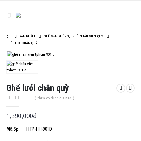
SẢN PHẨM
GHẾ VĂN PHÒNG
,
GHẾ NHÂN VIÊN QUỲ
GHẾ LƯỚI CHÂN QUỲ
Ghế lưới chân quỳ
( Chưa có đánh giá nào. )
0
out of 5
1,390,000
₫
Mã Sp
: HTP-HH-901D