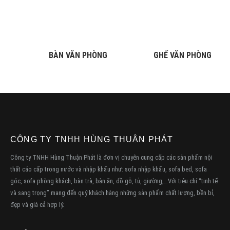
gốc
hiện
là:
tại
4,690,000₫.
là:
4,450,000₫.
BÀN VĂN PHÒNG
GHẾ VĂN PHÒNG
CÔNG TY TNHH HÙNG THUẬN PHÁT
Công ty TNHH Hùng Thuận Phát là đơn vị chuyên cung cấp các sản phẩm nội
thất cáo cấp trong nước và nhập khẩu như: sofa nhập khẩu, sofa bed, sofa
góc, sofa phòng khách, bàn trà, bàn ăn, đồ gỗ, tủ, giường,…Với tiêu chí “tinh tế
và sang trọng” mang đến quý khách hàng những sản phẩm chất lượng, bền bỉ,
đẹp và giá cả hợp lý.