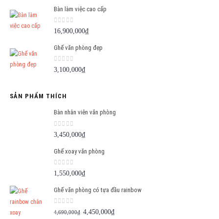
Bàn làm việc cao cấp
0
out of 5
16,900,000
₫
Ghế văn phòng đẹp
0
out of 5
3,100,000
₫
SẢN PHẨM THÍCH
Bàn nhân viên văn phòng
0
out of 5
3,450,000
₫
Ghế xoay văn phòng
0
out of 5
1,550,000
₫
Ghế văn phòng có tựa đầu rainbow
0
out of 5
Giá
Giá
4,450,000
₫
4,690,000
₫