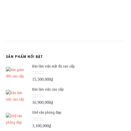
SẢN PHẨM NỔI BẬT
Bàn làm việc mặt đá cao cấp
0
out of 5
15,500,000
₫
Bàn làm việc cao cấp
0
out of 5
16,900,000
₫
Ghế văn phòng đẹp
0
out of 5
3,100,000
₫