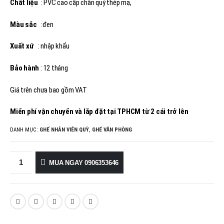
Chất liệu
: PVC cao cấp chân quỳ thép mạ,
Màu sắc
:đen
Xuất xứ
: nhập khẩu
Bảo hành
: 12 tháng
Giá trên chưa bao gồm VAT
Miển phí vận chuyển và lắp đặt tại TPHCM từ 2 cái trở lên
DANH MỤC:
GHẾ NHÂN VIÊN QUỲ
,
GHẾ VĂN PHÒNG
MUA NGAY 0906353646