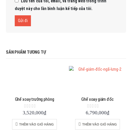
Lưu tên của tôi, email, và trang web trong trình
duyệt này cho lần bình luận kế tiếp của tôi.
SẢN PHẨM TƯƠNG TỰ
Ghế xoay trưởng phòng
Ghế xoay giám đốc
0
out of 5
0
out of 5
3,520,000
₫
6,790,000
₫
THÊM VÀO GIỎ HÀNG
THÊM VÀO GIỎ HÀNG