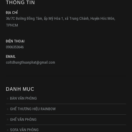
THÔNG TIN
ĐỊA CHỈ
36/7C Đường Đồng Tâm, ấp Mỹ Hòa 1, xã Trung Chánh, Huyện Hóc Môn,
TPHCM
ĐIỆN THOẠI
0906353646
EMAIL
coltdhungthuanphat@gmail.com
DANH MỤC
BÀN VĂN PHÒNG
GHẾ THƯƠNG HIỆU RAINBOW
GHẾ VĂN PHÒNG
SOFA VĂN PHÒNG