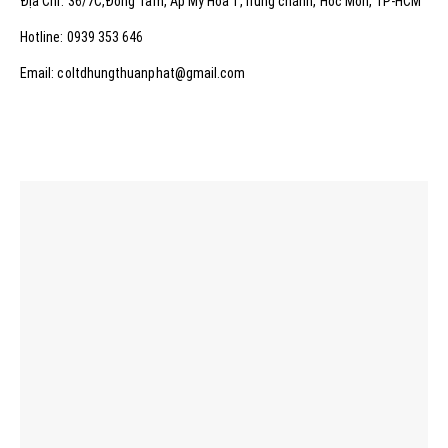
Địa Chỉ: 36/7C,Đồng Tâm, Ấp Mỹ Hòa 1,Trung chánh, Hóc Môn, TP-HCM
Hotline: 0939 353 646
Email: coltdhungthuanphat@gmail.com