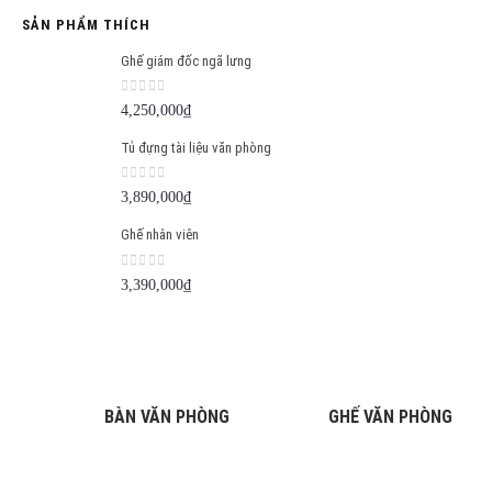
SẢN PHẨM THÍCH
Ghế giám đốc ngã lưng
0
out of 5
4,250,000
₫
Tủ đựng tài liệu văn phòng
0
out of 5
3,890,000
₫
Ghế nhân viên
0
out of 5
3,390,000
₫
BÀN VĂN PHÒNG
GHẾ VĂN PHÒNG