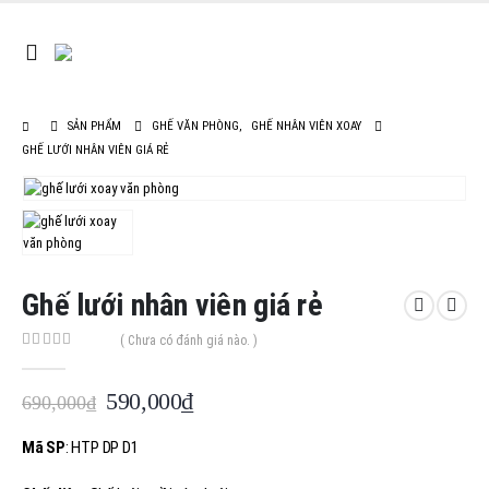
SẢN PHẨM
GHẾ VĂN PHÒNG
,
GHẾ NHÂN VIÊN XOAY
GHẾ LƯỚI NHÂN VIÊN GIÁ RẺ
Ghế lưới nhân viên giá rẻ
( Chưa có đánh giá nào. )
0
out of 5
Giá
Giá
590,000
₫
690,000
₫
gốc
hiện
là:
tại
Mã SP
: HTP DP D1
690,000₫.
là: