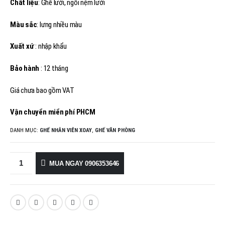
590,000₫.
Chất liệu
: Ghế lưới, ngồi nệm lưới
Màu sắc
: lưng nhiều màu
Xuất xứ
: nhập khẩu
Bảo hành
: 12 tháng
Giá chưa bao gồm VAT
Vận chuyển miển phí PHCM
DANH MỤC:
GHẾ NHÂN VIÊN XOAY
,
GHẾ VĂN PHÒNG
MUA NGAY 0906353646