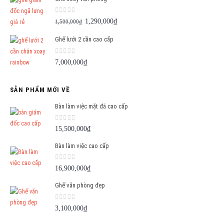
0
out of 5
Giá
Giá
1,290,000
₫
1,500,000
₫
gốc
hiện
Ghế lưới 2 cần cao cấp
là:
tại
1,500,000₫.
là:
0
out of 5
7,000,000
₫
1,290,000₫.
SẢN PHẨM MỚI VỀ
Bàn làm việc mặt đá cao cấp
0
out of 5
15,500,000
₫
Bàn làm việc cao cấp
0
out of 5
16,900,000
₫
Ghế văn phòng đẹp
0
out of 5
3,100,000
₫