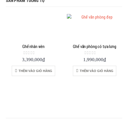
SẢN PHẨM TƯƠNG TỰ
Ghế nhân viên
Ghế văn phòng có tựa lưng
0
out of 5
0
out of 5
3,390,000
₫
1,990,000
₫
THÊM VÀO GIỎ HÀNG
THÊM VÀO GIỎ HÀNG