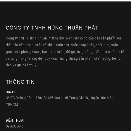
CÔNG TY TNHH HÙNG THUẬN PHÁT
Công ty TNHH Hùng Thuận Phát là đơn vị chuyên cung cấp các sản phẩm nội
thất cáo cấp trong nước và nhập khẩu như: sofa nhập khẩu, sofa bed, sofa
góc, sofa phòng khách, bàn trà, bàn ăn, đồ gỗ, tủ, giường,…Với tiêu chí “tinh tế
và sang trọng” mang đến quý khách hàng những sản phẩm chất lượng, bền bỉ,
đẹp và giá cả hợp lý.
THÔNG TIN
ĐỊA CHỈ
36/7C Đường Đồng Tâm, ấp Mỹ Hòa 1, xã Trung Chánh, Huyện Hóc Môn,
TPHCM
ĐIỆN THOẠI
0906353646