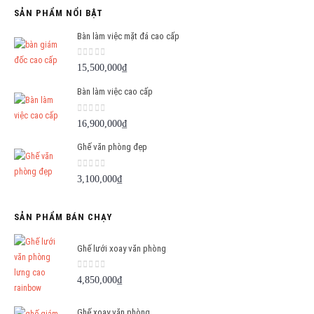
SẢN PHẨM NỔI BẬT
Bàn làm việc mặt đá cao cấp
0
out of 5
15,500,000
₫
Bàn làm việc cao cấp
0
out of 5
16,900,000
₫
Ghế văn phòng đẹp
0
out of 5
3,100,000
₫
SẢN PHẨM BÁN CHẠY
Ghế lưới xoay văn phòng
0
out of 5
4,850,000
₫
Ghế xoay văn phòng