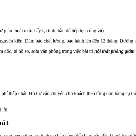
giản thoải mái. Lấy lại tinh thần để tiếp tục công việc.
guyên kiện. Đảm bảo chất lượng, bảo hành lên đến 12 tháng. Đường m
 đốc, tủ hồ sơ, sofa văn phòng trong việc bài trí
nội thất phòng giám
i phí thấp nhất. Hỗ trợ vận chuyển cho khách theo từng đơn hàng cụ th
 lỗi.
hát
hiều trang wep cũng tranh nhau chào hàng đến bạn, vậy đâu là nơi bạn