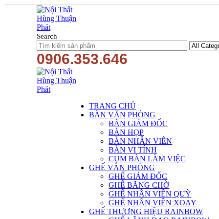
Search
0906.353.646
TRANG CHỦ
BÀN VĂN PHÒNG
BÀN GIÁM ĐỐC
BÀN HỌP
BÀN NHÂN VIÊN
BÀN VI TÍNH
CỤM BÀN LÀM VIỆC
GHẾ VĂN PHÒNG
GHẾ GIÁM ĐỐC
GHẾ BĂNG CHỜ
GHẾ NHÂN VIÊN QUỲ
GHẾ NHÂN VIÊN XOAY
GHẾ THƯƠNG HIỆU RAINBOW