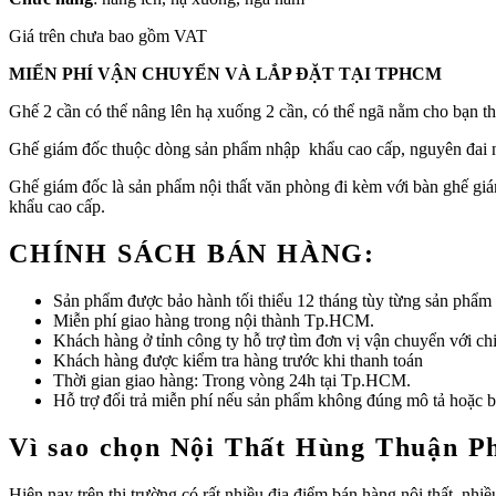
Giá trên chưa bao gồm VAT
MIỂN PHÍ VẬN CHUYỂN VÀ LẮP ĐẶT TẠI TPHCM
Ghế 2 cần có thể nâng lên hạ xuống 2 cần, có thể ngã nằm cho bạn thư 
Ghế giám đốc thuộc dòng sản phẩm nhập khẩu cao cấp, nguyên đai n
Ghế giám đốc là sản phẩm nội thất văn phòng đi kèm với bàn ghế giám
khẩu cao cấp.
CHÍNH SÁCH BÁN HÀNG:
Sản phẩm được bảo hành tối thiểu 12 tháng tùy từng sản phẩm
Miễn phí giao hàng trong nội thành Tp.HCM.
Khách hàng ở tỉnh công ty hỗ trợ tìm đơn vị vận chuyển với ch
Khách hàng được kiểm tra hàng trước khi thanh toán
Thời gian giao hàng: Trong vòng 24h tại Tp.HCM.
Hỗ trợ đổi trả miễn phí nếu sản phẩm không đúng mô tả hoặc bị
Vì sao chọn Nội Thất Hùng Thuận P
Hiện nay trên thị trường có rất nhiều địa điểm bán hàng nội thất, n