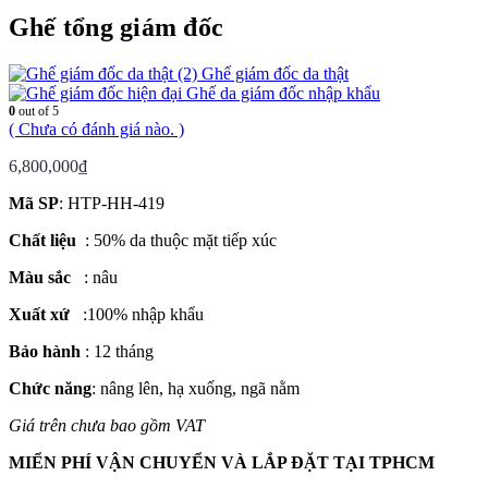
Ghế tổng giám đốc
Ghế giám đốc da thật
Ghế da giám đốc nhập khẩu
0
out of 5
( Chưa có đánh giá nào. )
6,800,000
₫
Mã SP
: HTP-HH-419
Chất liệu
: 50% da thuộc mặt tiếp xúc
Màu sắc
: nâu
Xuất xứ
:100% nhập khẩu
Bảo hành
: 12 tháng
Chức năng
: nâng lên, hạ xuống, ngã nằm
Giá trên chưa bao gồm VAT
MIỂN PHÍ VẬN CHUYỂN VÀ LẮP ĐẶT TẠI TPHCM