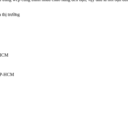
 thị trường
TPHCM
 TP-HCM