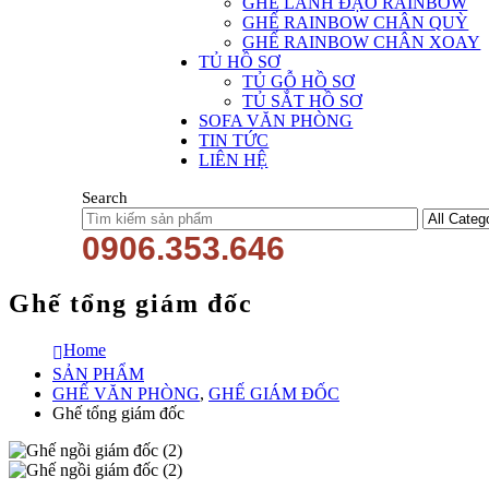
GHẾ LÃNH ĐẠO RAINBOW
GHẾ RAINBOW CHÂN QUỲ
GHẾ RAINBOW CHÂN XOAY
TỦ HỒ SƠ
TỦ GỖ HỒ SƠ
TỦ SẮT HỒ SƠ
SOFA VĂN PHÒNG
TIN TỨC
LIÊN HỆ
Search
0906.353.646
Ghế tổng giám đốc
Home
SẢN PHẨM
GHẾ VĂN PHÒNG
,
GHẾ GIÁM ĐỐC
Ghế tổng giám đốc