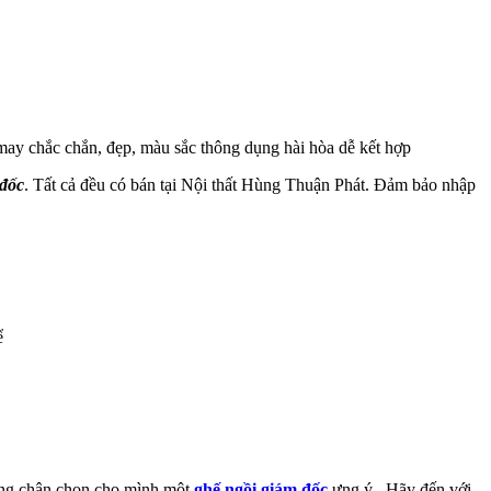
ay chắc chắn, đẹp, màu sắc thông dụng hài hòa dễ kết hợp
 đốc
. Tất cả đều có bán tại Nội thất Hùng Thuận Phát. Đảm bảo nhập
ể
 dừng chân chọn cho mình một
ghế ngồi giám đốc
ưng ý . Hãy đến với