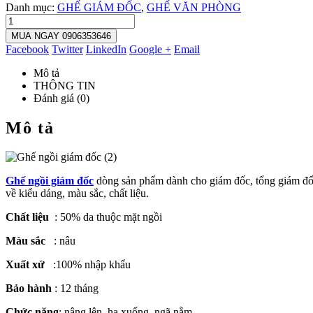
Danh mục:
GHẾ GIÁM ĐỐC
,
GHẾ VĂN PHÒNG
MUA NGAY 0906353646
Facebook
Twitter
LinkedIn
Google +
Email
Mô tả
THÔNG TIN
Đánh giá (0)
Mô tả
Ghế ngồi giám đốc
dòng sản phẩm dành cho giám đốc, tổng giám đốc,
về kiểu dáng, màu sắc, chất liệu.
Chất liệu
: 50% da thuộc mặt ngồi
Màu sắc
: nâu
Xuất xứ
:100% nhập khẩu
Bảo hành
: 12 tháng
Chức năng
: nâng lên, hạ xuống, ngã nằm