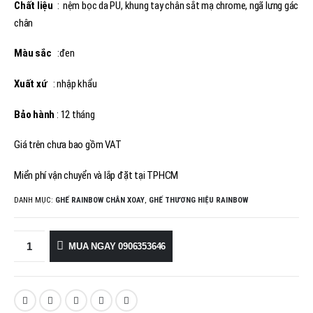
Chất liệu
: nệm bọc da PU, khung tay chân sắt mạ chrome, ngã lưng gác
chân
Màu sắc
:đen
Xuất xứ
: nhập khẩu
Bảo hành
: 12 tháng
Giá trên chưa bao gồm VAT
Miển phí vận chuyển và lắp đặt tại TPHCM
DANH MỤC:
GHẾ RAINBOW CHÂN XOAY
,
GHẾ THƯƠNG HIỆU RAINBOW
MUA NGAY 0906353646