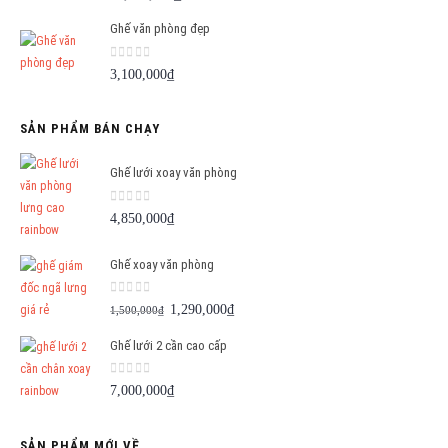
Ghế văn phòng đẹp
0
out of 5
3,100,000
₫
SẢN PHẨM BÁN CHẠY
Ghế lưới xoay văn phòng
0
out of 5
4,850,000
₫
Ghế xoay văn phòng
0
out of 5
Giá
Giá
1,290,000
₫
1,500,000
₫
gốc
hiện
Ghế lưới 2 cần cao cấp
là:
tại
1,500,000₫.
là:
0
out of 5
7,000,000
₫
1,290,000₫.
SẢN PHẨM MỚI VỀ