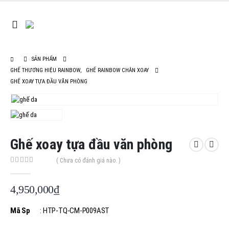
SẢN PHẨM
GHẾ THƯƠNG HIỆU RAINBOW
,
GHẾ RAINBOW CHÂN XOAY
GHẾ XOAY TỰA ĐẦU VĂN PHÒNG
Ghế xoay tựa đầu văn phòng
( Chưa có đánh giá nào. )
0
out of 5
4,950,000
₫
Mã Sp
: HTP-TQ-CM-P009AST