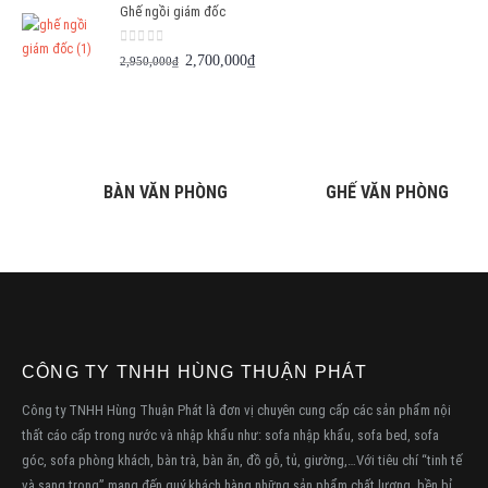
Ghế ngồi giám đốc
0
out of 5
Giá
Giá
2,700,000
₫
2,950,000
₫
gốc
hiện
là:
tại
2,950,000₫.
là:
2,700,000₫.
BÀN VĂN PHÒNG
GHẾ VĂN PHÒNG
CÔNG TY TNHH HÙNG THUẬN PHÁT
Công ty TNHH Hùng Thuận Phát là đơn vị chuyên cung cấp các sản phẩm nội
thất cáo cấp trong nước và nhập khẩu như: sofa nhập khẩu, sofa bed, sofa
góc, sofa phòng khách, bàn trà, bàn ăn, đồ gỗ, tủ, giường,…Với tiêu chí “tinh tế
và sang trọng” mang đến quý khách hàng những sản phẩm chất lượng, bền bỉ,