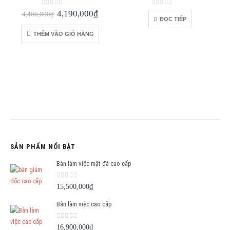
0
out of 5
0
out of 5
Giá
Giá
4,190,000
₫
4,400,000
₫
ĐỌC TIẾP
gốc
hiện
là:
tại
THÊM VÀO GIỎ HÀNG
4,400,000₫.
là:
4,190,000₫.
SẢN PHẨM NỔI BẬT
Bàn làm việc mặt đá cao cấp
0
out of 5
15,500,000
₫
Bàn làm việc cao cấp
0
out of 5
16,900,000
₫