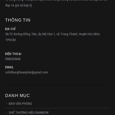
đẹp và giá cả hợp lý.
THÔNG TIN
ĐỊA CHỈ
36/7C Đường Đồng Tâm, ấp Mỹ Hòa 1, xã Trung Chánh, Huyện Hóc Môn,
TPHCM
ĐIỆN THOẠI
0906353646
EMAIL
coltdhungthuanphat@gmail.com
DANH MỤC
BÀN VĂN PHÒNG
GHẾ THƯƠNG HIỆU RAINBOW