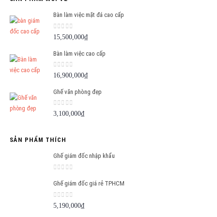
Bàn làm việc mặt đá cao cấp
0
out of 5
15,500,000
₫
Bàn làm việc cao cấp
0
out of 5
16,900,000
₫
Ghế văn phòng đẹp
0
out of 5
3,100,000
₫
SẢN PHẨM THÍCH
Ghế giám đốc nhập khẩu
0
out of 5
Ghế giám đốc giá rẻ TPHCM
0
out of 5
5,190,000
₫