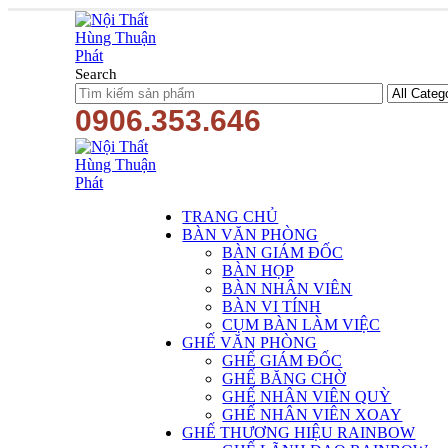
Search
0906.353.646
TRANG CHỦ
BÀN VĂN PHÒNG
BÀN GIÁM ĐỐC
BÀN HỌP
BÀN NHÂN VIÊN
BÀN VI TÍNH
CỤM BÀN LÀM VIỆC
GHẾ VĂN PHÒNG
GHẾ GIÁM ĐỐC
GHẾ BĂNG CHỜ
GHẾ NHÂN VIÊN QUỲ
GHẾ NHÂN VIÊN XOAY
GHẾ THƯƠNG HIỆU RAINBOW