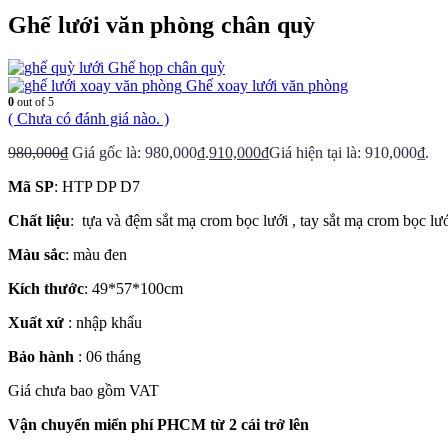
Ghế lưới văn phòng chân quỳ
Ghế họp chân quỳ
Ghế xoay lưới văn phòng
0
out of 5
( Chưa có đánh giá nào. )
980,000
₫
Giá gốc là: 980,000₫.
910,000
₫
Giá hiện tại là: 910,000₫.
Mã SP
: HTP DP D7
Chất liệu
: tựa và đệm sắt mạ crom bọc lưới , tay sắt mạ crom bọc lư
Màu sắc
: màu đen
Kích thước
: 49*57*100cm
Xuất xứ
: nhập khẩu
Bảo hành
: 06 tháng
Giá chưa bao gồm VAT
Vận chuyển miển phí PHCM từ 2 cái trở lên