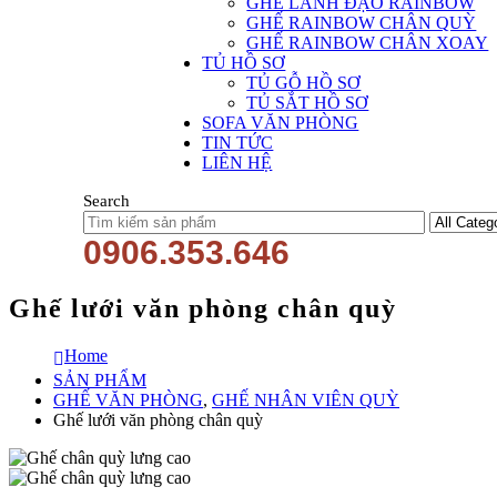
GHẾ LÃNH ĐẠO RAINBOW
GHẾ RAINBOW CHÂN QUỲ
GHẾ RAINBOW CHÂN XOAY
TỦ HỒ SƠ
TỦ GỖ HỒ SƠ
TỦ SẮT HỒ SƠ
SOFA VĂN PHÒNG
TIN TỨC
LIÊN HỆ
Search
0906.353.646
Ghế lưới văn phòng chân quỳ
Home
SẢN PHẨM
GHẾ VĂN PHÒNG
,
GHẾ NHÂN VIÊN QUỲ
Ghế lưới văn phòng chân quỳ