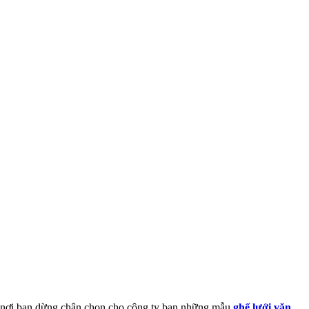
là nơi bạn dừng chân chọn cho công ty bạn những mẫu
ghế lưới văn