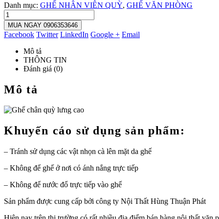
Danh mục:
GHẾ NHÂN VIÊN QUỲ
,
GHẾ VĂN PHÒNG
MUA NGAY 0906353646
Facebook
Twitter
LinkedIn
Google +
Email
Mô tả
THÔNG TIN
Đánh giá (0)
Mô tả
Khuyến cáo sử dụng sản phẩm:
– Tránh sử dụng các vật nhọn cà lên mặt da ghế
– Không để ghế ở nơi có ánh nắng trực tiếp
– Không để nước đổ trực tiếp vào ghế
Sản phẩm được cung cấp bởi công ty Nội Thất Hùng Thuận Phát
Hiện nay trên thị trường có rất nhiều địa điểm bán hàng
nội thất văn 